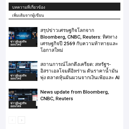
บทความที่เกี่ยวข้อง
เพิ่มเติมจากผู้เขียน
สรุปข่าวเศรษฐกิจโลกจาก
Bloomberg, CNBC, Reuters: ทิศทาง
ข่าวหุ้นธุรกิจ
เศรษฐกิจปี 2569 กับความท้าทายและ
ออนไลน์
โอกาสใหม่
สถานการณ์โลกตึงเครียด: สหรัฐฯ-
อิสราเอลโจมตีอิหร่าน ดันราคาน้ำมัน
ข่าวหุ้นธุรกิจ
พุ่ง ตลาดหุ้นผันผวนจากเงินเฟ้อและ AI
ออนไลน์
News update from Bloomberg,
CNBC, Reuters
ข่าวหุ้นธุรกิจ
ออนไลน์