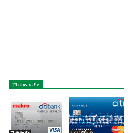
รีวิวบัตรเครดิต
รีวิวบัตรเครดิต
ธนาคารซิตี้แบงก์