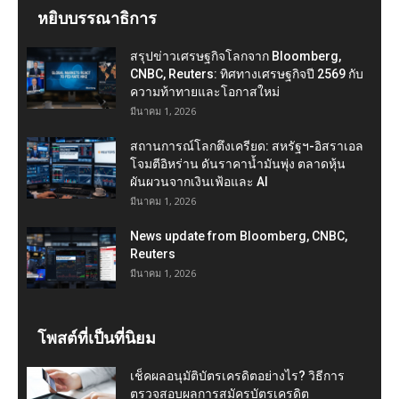
หยิบบรรณาธิการ
สรุปข่าวเศรษฐกิจโลกจาก Bloomberg,
CNBC, Reuters: ทิศทางเศรษฐกิจปี 2569 กับ
ความท้าทายและโอกาสใหม่
มีนาคม 1, 2026
สถานการณ์โลกตึงเครียด: สหรัฐฯ-อิสราเอล
โจมตีอิหร่าน ดันราคาน้ำมันพุ่ง ตลาดหุ้น
ผันผวนจากเงินเฟ้อและ AI
มีนาคม 1, 2026
News update from Bloomberg, CNBC,
Reuters
มีนาคม 1, 2026
โพสต์ที่เป็นที่นิยม
เช็คผลอนุมัติบัตรเครดิตอย่างไร? วิธีการ
ตรวจสอบผลการสมัครบัตรเครดิต