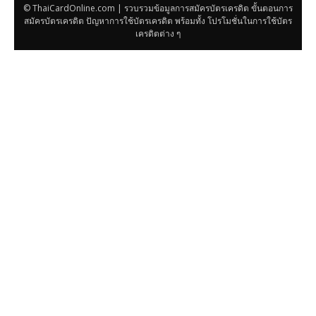
© ThaiCardOnline.com | รวบรวมข้อมูลการสมัครบัตรเครดิต ขั้นตอนการ
สมัครบัตรเครดิต ปัญหาการใช้บัตรเครดิต พร้อมทั้ง โปรโมชั่นในการใช้บัตร
เครดิตต่าง ๆ