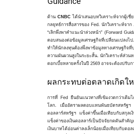
Guidance”
ด้าน
CNBC
ได้นำเสนอบทวิเคราะห์จากผู้เชี
กลยุทธ์การสื่อสารของ Fed. นักวิเคราะห์จาก
“เลิกพึ่งพาคำแนะนำล่วงหน้า” (Forward Guida
ตอบสนองต่อข้อมูลเศรษฐกิจที่เปลี่ยนแปลง
ทำให้นักลงทุนต้องพึ่งพาข้อมูลทางเศรษฐกิ
ความผันผวนสูงในระยะสั้น. นักวิเคราะห์ส่วนห
ดอกเบี้ยหลายครั้งในปี 2569 อาจจะต้องปรับก
ผลกระทบต่อตลาดเกิดใหม
การที่ Fed ยืนยันแนวทางที่เข้มงวดกว่าเดิม
โลก. เมื่ออัตราผลตอบแทนพันธบัตรสหรัฐฯ ส
ดอลลาร์สหรัฐฯ แข็งค่าขึ้นเมื่อเทียบกับสกุล
แข็งค่าของเงินดอลลาร์เป็นปัจจัยกดดันสำคัญ
เงินบาทได้อ่อนค่าลงเล็กน้อยเมื่อเทียบกับด