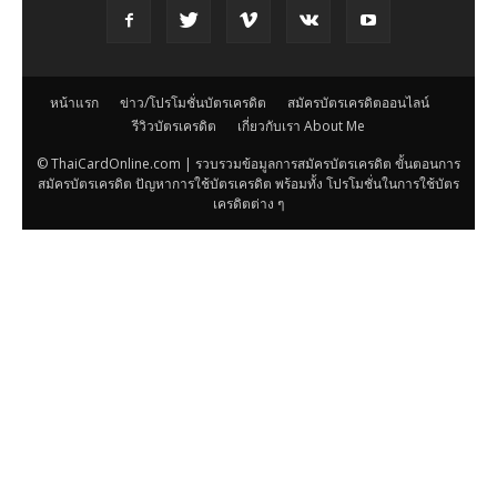
หน้าแรก
ข่าว/โปรโมชั่นบัตรเครดิต
สมัครบัตรเครดิตออนไลน์
รีวิวบัตรเครดิต
เกี่ยวกับเรา About Me
© ThaiCardOnline.com | รวบรวมข้อมูลการสมัครบัตรเครดิต ขั้นตอนการ
สมัครบัตรเครดิต ปัญหาการใช้บัตรเครดิต พร้อมทั้ง โปรโมชั่นในการใช้บัตร
เครดิตต่าง ๆ