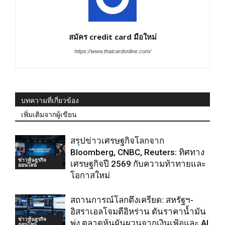
สมัคร credit card มือใหม่
https://www.thaicardonline.com/
บทความที่เกี่ยวข้อง
เพิ่มเติมจากผู้เขียน
สรุปข่าวเศรษฐกิจโลกจาก
Bloomberg, CNBC, Reuters: ทิศทาง
ข่าวหุ้นธุรกิจ
เศรษฐกิจปี 2569 กับความท้าทายและ
ออนไลน์
โอกาสใหม่
สถานการณ์โลกตึงเครียด: สหรัฐฯ-
อิสราเอลโจมตีอิหร่าน ดันราคาน้ำมัน
ข่าวหุ้นธุรกิจ
พุ่ง ตลาดหุ้นผันผวนจากเงินเฟ้อและ AI
ออนไลน์