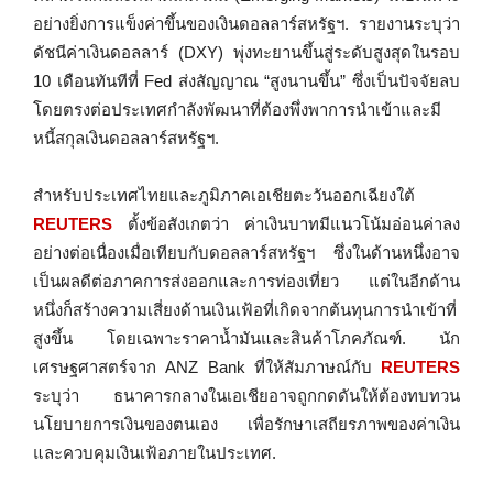
อย่างยิ่งการแข็งค่าขึ้นของเงินดอลลาร์สหรัฐฯ. รายงานระบุว่า
ดัชนีค่าเงินดอลลาร์ (DXY) พุ่งทะยานขึ้นสู่ระดับสูงสุดในรอบ
10 เดือนทันทีที่ Fed ส่งสัญญาณ “สูงนานขึ้น” ซึ่งเป็นปัจจัยลบ
โดยตรงต่อประเทศกำลังพัฒนาที่ต้องพึ่งพาการนำเข้าและมี
หนี้สกุลเงินดอลลาร์สหรัฐฯ.
สำหรับประเทศไทยและภูมิภาคเอเชียตะวันออกเฉียงใต้
REUTERS
ตั้งข้อสังเกตว่า ค่าเงินบาทมีแนวโน้มอ่อนค่าลง
อย่างต่อเนื่องเมื่อเทียบกับดอลลาร์สหรัฐฯ ซึ่งในด้านหนึ่งอาจ
เป็นผลดีต่อภาคการส่งออกและการท่องเที่ยว แต่ในอีกด้าน
หนึ่งก็สร้างความเสี่ยงด้านเงินเฟ้อที่เกิดจากต้นทุนการนำเข้าที่
สูงขึ้น โดยเฉพาะราคาน้ำมันและสินค้าโภคภัณฑ์. นัก
เศรษฐศาสตร์จาก ANZ Bank ที่ให้สัมภาษณ์กับ
REUTERS
ระบุว่า ธนาคารกลางในเอเชียอาจถูกกดดันให้ต้องทบทวน
นโยบายการเงินของตนเอง เพื่อรักษาเสถียรภาพของค่าเงิน
และควบคุมเงินเฟ้อภายในประเทศ.