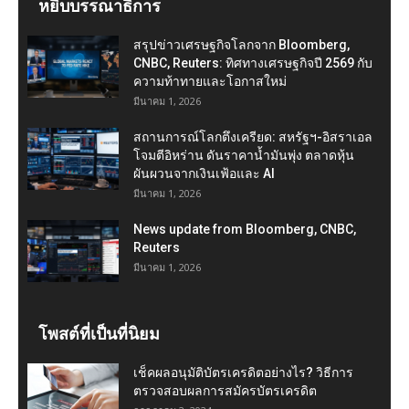
หยิบบรรณาธิการ
สรุปข่าวเศรษฐกิจโลกจาก Bloomberg,
CNBC, Reuters: ทิศทางเศรษฐกิจปี 2569 กับ
ความท้าทายและโอกาสใหม่
มีนาคม 1, 2026
สถานการณ์โลกตึงเครียด: สหรัฐฯ-อิสราเอล
โจมตีอิหร่าน ดันราคาน้ำมันพุ่ง ตลาดหุ้น
ผันผวนจากเงินเฟ้อและ AI
มีนาคม 1, 2026
News update from Bloomberg, CNBC,
Reuters
มีนาคม 1, 2026
โพสต์ที่เป็นที่นิยม
เช็คผลอนุมัติบัตรเครดิตอย่างไร? วิธีการ
ตรวจสอบผลการสมัครบัตรเครดิต