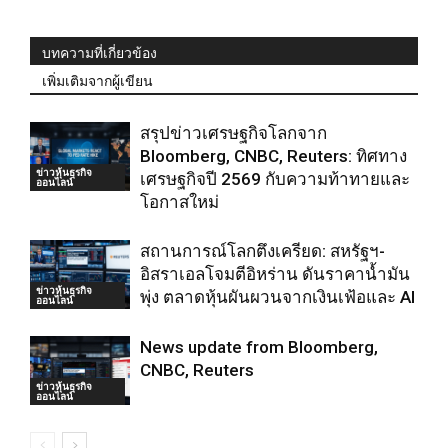
บทความที่เกี่ยวข้อง
เพิ่มเติมจากผู้เขียน
สรุปข่าวเศรษฐกิจโลกจาก
Bloomberg, CNBC, Reuters: ทิศทาง
ข่าวหุ้นธุรกิจ
เศรษฐกิจปี 2569 กับความท้าทายและ
ออนไลน์
โอกาสใหม่
สถานการณ์โลกตึงเครียด: สหรัฐฯ-
อิสราเอลโจมตีอิหร่าน ดันราคาน้ำมัน
ข่าวหุ้นธุรกิจ
พุ่ง ตลาดหุ้นผันผวนจากเงินเฟ้อและ AI
ออนไลน์
News update from Bloomberg,
CNBC, Reuters
ข่าวหุ้นธุรกิจ
ออนไลน์