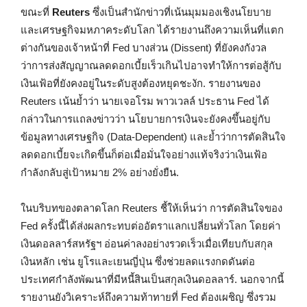
ขณะที่
Reuters
ซึ่งเป็นสำนักข่าวที่เน้นมุมมองเชิงนโยบาย
และเศรษฐกิจมหภาคระดับโลก ได้รายงานถึงความเห็นที่แตก
ต่างกันของเจ้าหน้าที่ Fed บางส่วน (Dissent) ที่ยังคงกังวล
ว่าการส่งสัญญาณลดดอกเบี้ยเร็วเกินไปอาจทำให้การต่อสู้กับ
เงินเฟ้อที่ยังคงอยู่ในระดับสูงต้องหยุดชะงัก. รายงานของ
Reuters เน้นย้ำว่า นายเจอโรม พาวเวลล์ ประธาน Fed ได้
กล่าวในการแถลงข่าวว่า นโยบายการเงินจะยังคงขึ้นอยู่กับ
ข้อมูลทางเศรษฐกิจ (Data-Dependent) และย้ำว่าการตัดสินใจ
ลดดอกเบี้ยจะเกิดขึ้นก็ต่อเมื่อมั่นใจอย่างแท้จริงว่าเงินเฟ้อ
กำลังกลับสู่เป้าหมาย 2% อย่างยั่งยืน.
ในบริบทของตลาดโลก Reuters ชี้ให้เห็นว่า การตัดสินใจของ
Fed ครั้งนี้ได้ส่งผลกระทบต่ออัตราแลกเปลี่ยนทั่วโลก โดยค่า
เงินดอลลาร์สหรัฐฯ อ่อนค่าลงอย่างรวดเร็วเมื่อเทียบกับสกุล
เงินหลัก เช่น ยูโรและเยนญี่ปุ่น ซึ่งช่วยลดแรงกดดันต่อ
ประเทศกำลังพัฒนาที่มีหนี้สินเป็นสกุลเงินดอลลาร์. นอกจากนี้
รายงานยังวิเคราะห์ถึงความท้าทายที่ Fed ต้องเผชิญ ซึ่งรวม