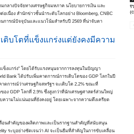
ท่ามกลางปัจจัยทางเศรษฐกิจมหภาค นโยบายการเงิน และ
รี
(C
างต่อเนื่อง สำนักข่าวชั้นนำระดับโลกอย่าง Bloomberg, CNBC
การณ์ปัจจุบันและแนวโน้มสำหรับปี 2569 ที่น่าจับตา
ิบโตที่แข็งแกร่งแต่ยังคงมีความ
 “แข็งแกร่ง” โดยได้รับแรงหนุนจากการลงทุนในปัญญา
orld Bank ได้ปรับเพิ่มคาดการณ์การเติบโตของ GDP โลกในปี
ะคาดการณ์ว่าเศรษฐกิจสหรัฐฯ จะเติบโต 2.2% ขณะที่
 GDP โลกที่ 2.9% ซึ่งสูงกว่าที่นักเศรษฐศาสตร์ส่วนใหญ่
กับความไม่แน่นอนที่ยังคงอยู่ โดยเฉพาะจากความตึงเครียด
คลื่อนสำคัญของผลิตภาพและเป็นรากฐานสำคัญที่สนับสนุน
 ระบุอย่างชัดเจนว่า AI จะเป็นธีมที่สำคัญในการขับเคลื่อน