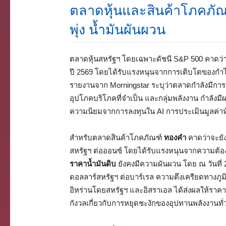
ตลาดหุ้นและสินค้าโภคภัณฑ
พุ่ง น้ำมันผันผวน
ตลาดหุ้นสหรัฐฯ โดยเฉพาะดัชนี S&P 500 คาดว่า
ปี 2569 โดยได้รับแรงหนุนจากการเติบโตของกำไ
รายงานจาก Morningstar ระบุว่าตลาดกำลังมีการหม
อุปโภคบริโภคที่จำเป็น และกลุ่มพลังงาน กำลังมี
ความนิยมจากการลงทุนใน AI การประเมินมูลค่าหุ้น
สำหรับตลาดสินค้าโภคภัณฑ์
ทองคำ
คาดว่าจะยัง
สหรัฐฯ ต่อออนซ์ โดยได้รับแรงหนุนจากความต้
ราคาน้ำมันดิบ
ยังคงมีความผันผวน โดย ณ วันที่ 
ดอลลาร์สหรัฐฯ ต่อบาร์เรล ความตึงเครียดทางภ
อิหร่านโดยสหรัฐฯ และอิสราเอล ได้ส่งผลให้ราคา
กังวลเกี่ยวกับการหยุดชะงักของอุปทานพลังงานท