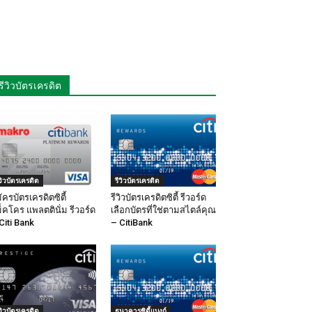
รีวิวบัตรเครดิต
ีวิวบัตรเครดิต
รีวิวบัตรเครดิต
ัครบัตรเครดิตซิตี้
รีวิวบัตรเครดิตซิตี้ รีวอร์ด
็คโคร แพลตตินั่ม รีวอร์ด
เลือกบัตรที่ใช่ตามสไตล์คุณ
Citi Bank
– CitiBank
ีวิวบัตรเครดิต
ธนาคารซิตี้แบงก์