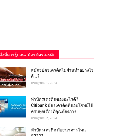
สิ่งที่ควรรู้ก่อนสมัครบัตรเครดิต
สมัครบัตรเครดิตไม่ผ่านทำอย่างไร
ดี ..?
กรกฎาคม 1, 2024
ทำบัตรเครดิตของอะไรดี?
Citibank บัตรเครดิตที่ตอบโจทย์ได้
ครบทุกเรื่องที่คุณต้องการ
กรกฎาคม 2, 2024
ทำบัตรเครดิต กับธนาคารไหน