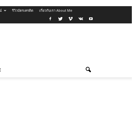
น์
รีวิวบัตรเครดิต
เกี่ยวกับเรา About Me
E