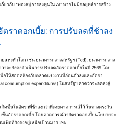
กี่ยวกับ “ฟองสบู่การลงทุนใน AI” หากไม่มีกลยุทธ์การสร้าง
าดอกเบี้ย: การปรับลดที่ช้าลง
น
แห่งทั่วโลก เช่น ธนาคารกลางสหรัฐฯ (Fed), ธนาคารกลาง
่าจะยังคงดำเนินการปรับลดอัตราดอกเบี้ยในปี 2569 โดย
้ เพื่อให้สอดคล้องกับตลาดแรงงานที่อ่อนตัวลงและอัตรา
sonal consumption expenditures) ในสหรัฐฯ คาดว่าจะลดลงสู่
ิดขึ้นในอัตราที่ช้าลงกว่าที่เคยคาดการณ์ไว้ ในทางตรงกัน
รับขึ้นอัตราดอกเบี้ย โดยคาดการณ์ว่าอัตราดอกเบี้ยนโยบายจะ
งินเฟ้อที่ยังคงอยู่เหนือเป้าหมาย 2%