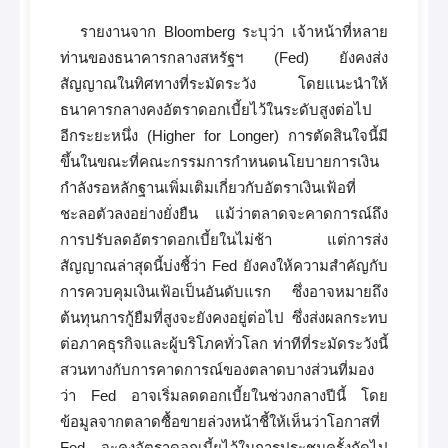
รายงานจาก Bloomberg ระบุว่า เจ้าหน้าที่หลาย
ท่านของธนาคารกลางสหรัฐฯ (Fed) ยังคงส่ง
สัญญาณในทิศทางที่ระมัดระวัง โดยแนะนำให้
ธนาคารกลางคงอัตราดอกเบี้ยไว้ในระดับสูงต่อไป
อีกระยะหนึ่ง (Higher for Longer) การตัดสินใจนี้มี
ขึ้นในขณะที่คณะกรรมการกำหนดนโยบายการเงิน
กำลังรอหลักฐานเพิ่มเติมเกี่ยวกับอัตราเงินเฟ้อที่
ชะลอตัวลงอย่างยั่งยืน แม้ว่าตลาดจะคาดการณ์ถึง
การปรับลดอัตราดอกเบี้ยในไม่ช้า แต่การส่ง
สัญญาณล่าสุดนี้บ่งชี้ว่า Fed ยังคงให้ความสำคัญกับ
การควบคุมเงินเฟ้อเป็นอันดับแรก ซึ่งอาจหมายถึง
ต้นทุนการกู้ยืมที่สูงจะยังคงอยู่ต่อไป ซึ่งส่งผลกระทบ
ต่อภาคธุรกิจและผู้บริโภคทั่วโลก ท่าทีที่ระมัดระวังนี้
สวนทางกับการคาดการณ์ของตลาดบางส่วนที่มอง
ว่า Fed อาจเริ่มลดดอกเบี้ยในช่วงกลางปีนี้ โดย
ข้อมูลจากตลาดซื้อขายล่วงหน้าชี้ให้เห็นว่าโอกาสที่
Fed จะคงอัตราดอกเบี้ยไว้ในการประชุมครั้งถัดไป