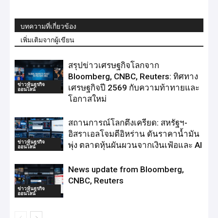
บทความที่เกี่ยวข้อง
เพิ่มเติมจากผู้เขียน
สรุปข่าวเศรษฐกิจโลกจาก
Bloomberg, CNBC, Reuters: ทิศทาง
ข่าวหุ้นธุรกิจ
เศรษฐกิจปี 2569 กับความท้าทายและ
ออนไลน์
โอกาสใหม่
สถานการณ์โลกตึงเครียด: สหรัฐฯ-
อิสราเอลโจมตีอิหร่าน ดันราคาน้ำมัน
ข่าวหุ้นธุรกิจ
พุ่ง ตลาดหุ้นผันผวนจากเงินเฟ้อและ AI
ออนไลน์
News update from Bloomberg,
CNBC, Reuters
ข่าวหุ้นธุรกิจ
ออนไลน์