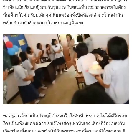
ว่าเพื่อนนักเรียนหญิงตบกันรุนแรง ในขณะที่บรรยากาศภายในห้อง
นั้นเด็กๆก็ได่เตรียมเค้กจุดเทียนพร้อมทั้งปิดห้องแล้วตะโกนด่ากัน
คล้ายกับว่ากำลังทะเลาะวิวาทกะนอยู่นั้นเอง
พอครูสาววิ่งมาเปิดประตูก็ต้องตกใจอึ้งทันที เพราะว่าไม่ได้มีใครตบ
ใครเป็นเพียงแค่จัดฉากเซอร์ไพรส์ครูเท่านั้นเอง เด็กๆก็ร้องเพลงวัน
เกิดพร้อมทั้งมอบของขวัญให้กับครูสาว งานนี้ครูแอบมีน้ำตาคลอ !!