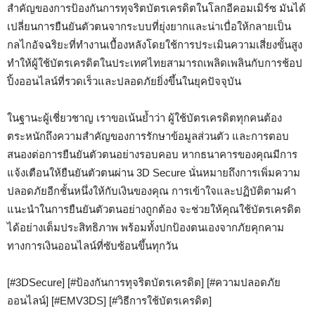
สำคัญของการป้องกันการทุจริตบัตรเครดิตในโลกอีคอมเมิร์ซ มันได้
เปลี่ยนการยืนยันตัวตนจากระบบที่ยุ่งยากและน่าเบื่อให้กลายเป็น
กลไกอัจฉริยะที่ทำงานเบื้องหลังโดยใช้การประเมินความเสี่ยงขั้นสูง
ทำให้ผู้ใช้บัตรเครดิตในประเทศไทยสามารถเพลิดเพลินกับการช้อป
ปิ้งออนไลน์ที่รวดเร็วและปลอดภัยยิ่งขึ้นในยุคปัจจุบัน
ในฐานะผู้เชี่ยวชาญ เราขอเน้นย้ำว่า ผู้ใช้บัตรเครดิตทุกคนต้อง
ตระหนักถึงความสำคัญของการรักษาข้อมูลส่วนตัว และการตอบ
สนองต่อการยืนยันตัวตนอย่างรอบคอบ หากธนาคารของคุณมีการ
แจ้งเตือนให้ยืนยันตัวตนผ่าน 3D Secure นั่นหมายถึงการเพิ่มความ
ปลอดภัยอีกชั้นหนึ่งให้กับเงินของคุณ การเข้าใจและปฏิบัติตามคำ
แนะนำในการยืนยันตัวตนอย่างถูกต้อง จะช่วยให้คุณใช้บัตรเครดิต
ได้อย่างเต็มประสิทธิภาพ พร้อมทั้งปกป้องตนเองจากภัยคุกคาม
ทางการเงินออนไลน์ที่ซับซ้อนขึ้นทุกวัน
[#3DSecure] [#ป้องกันการทุจริตบัตรเครดิต] [#ความปลอดภัย
ออนไลน์] [#EMV3DS] [#วิธีการใช้บัตรเครดิต]