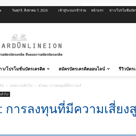
วันศุกร์, สิงหาคม 7, 2026
เข้าสู่ระบบ/เข้าร่วม
หน้าแรก
ข่าว/โปรโมชั่นบัต
k
่าว/โปรโมชั่นบัตรเครดิต
สมัครบัตรเครดิตออนไลน์
รีวิวบัตร
ดิต
บทความทั่วไป
คำคม: การลงทุนที่มีความเสี่ยงสูงควรม…
ทั่วไป
 การลงทุนที่มีความเสี่ยง