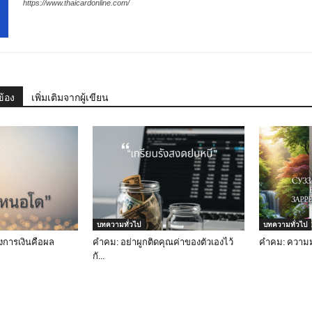
https://www.thaicardonline.com/
ข้อง
เพิ่มเติมจากผู้เขียน
บทความทั่วไป
บทความทั่วไป
การเงินคือผล
คำคม: อย่าผูกติดคุณค่าของตัวเองไว้
คำคม: ความมั่
กั…