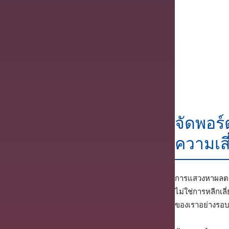
จัดพอร
ความเสี
การแสวงหาผลตอบแท
ไม่ใช่การหลีกเลี
ของเราอย่างรอ