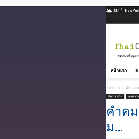
C
28.1
New Yor
สมัคร
บัตร
เครดิต
บัตร
กด
เงินสด
หน้าแรก
ข
และ
สิน
หน้าแรก
บัตรเคร
เชื่อ
บุคคล
บัตรเครดิต
บทความ
ทุก
คำคม:
ธนาคาร
อนุมัติ
ม…
เร็ว
บริการ
ฟรี