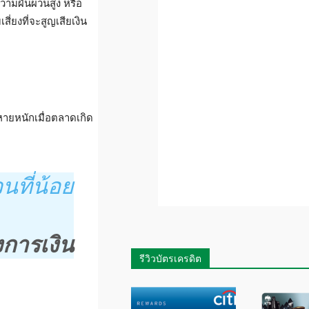
วามผันผวนสูง หรือ
่ยงที่จะสูญเสียเงิน
หายหนักเมื่อตลาดเกิด
นที่น้อย
การเงิน
รีวิวบัตรเครดิต