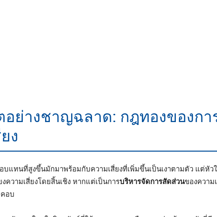
์ตอย่างชาญฉลาด: กฎทองของการ
่ยง
นที่สูงขึ้นมักมาพร้อมกับความเสี่ยงที่เพิ่มขึ้นเป็นเงาตามตัว แต่หัวใ
่ยงความเสี่ยงโดยสิ้นเชิง หากแต่เป็นการ
บริหารจัดการสัดส่วน
ของความเส
บคอบ