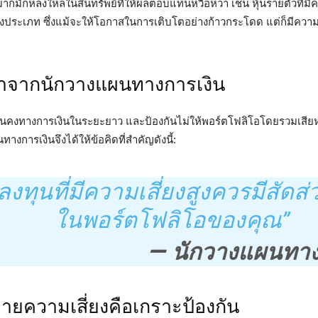
กมักหลงใหลในสินทรัพย์ที่ให้ผลตอบแทนหวือหวา เช่น หุ้นรายตัวที่มีค
บางประเภท ซึ่งแม้จะให้โอกาสในการเติบโตอย่างก้าวกระโดด แต่ก็มีความเสี
จากนักวางแผนทางการเงิน
มั่นคงทางการเงินในระยะยาว และป้องกันไม่ให้พอร์ตโฟลิโอโดยรวมเสีย
างการเงินจึงได้ให้ข้อคิดที่สำคัญดังนี้:
งทุนที่มีความเสี่ยงสูงควรมีสัดส่ว
ในพอร์ตโฟลิโอของคุณ”
— นักวางแผนทาง
ยความเสี่ยงคือเกราะป้องกัน