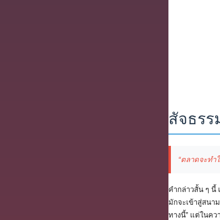
สัจธรร
“ตลาดจะทำในสิ
คำกล่าวสั้น ๆ น
มักจะเข้าสู่สน
ทางนี้” แต่ในค