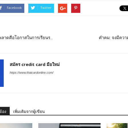
Facebook
Twitter
พลาดคือโอกาสในการเรียนร…
คำคม: จงมีความส
สมัคร credit card มือใหม่
https://www.thaicardonline.com/
ข้อง
เพิ่มเติมจากผู้เขียน