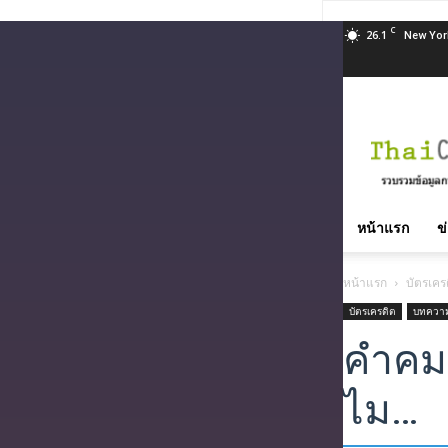
C
26.1
New Yor
สมัคร
บัตร
เครดิต
บัตร
กด
เงินสด
หน้าแรก
ข
และ
สิน
หน้าแรก
บัตรเคร
เชื่อ
บุคคล
บัตรเครดิต
บทความ
ทุก
คำคม:
ธนาคาร
อนุมัติ
ไม…
เร็ว
บริการ
ฟรี