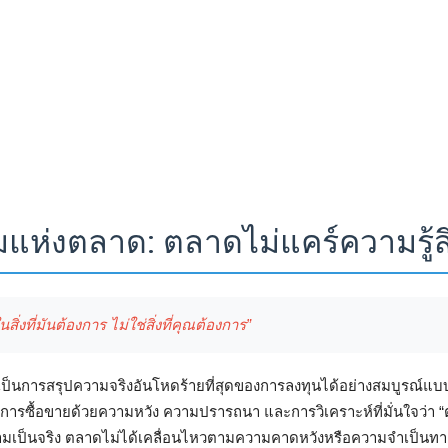
มแห่งตลาด: ตลาดไม่แคร์ความรู้ส
่งที่มันต้องการ ไม่ใช่สิ่งที่คุณต้องการ”
ี้ เป็นการสรุปความจริงอันโหดร้ายที่สุดของการลงทุนได้อย่างสมบูรณ์แ
ามการซื้อขายด้วยความหวัง ความปรารถนา และการวิเคราะห์ที่มั่นใจว่
วามเป็นจริง ตลาดไม่ได้เคลื่อนไหวตามความคาดหวังหรือความจำเป็นทา