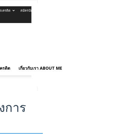
รเครดิต
สมัครบัตรเครดิตออนไลน์
รีวิวบัตรเครดิต
เกี่ยวกับเรา About Me
เครดิต
เกี่ยวกับเรา ABOUT ME
องการ