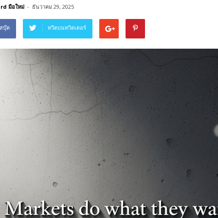
rd มือใหม่
-
ธันวาคม 29, 2025
บุ๊ค
ทวีตบนทวิตเตอร์