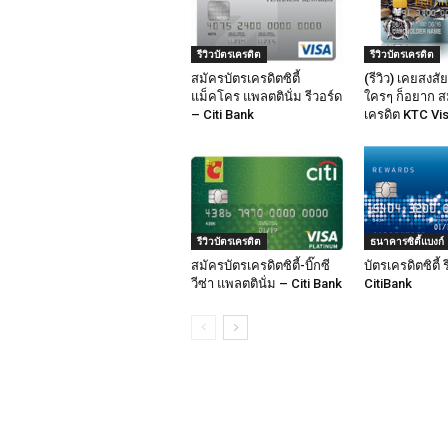
รีวิวบัตรเครดิต
รีวิวบัตรเครดิต
สมัครบัตรเครดิตซิตี้
(รีวิว) เคยสงสั
แม็คโคร แพลตตินั่ม รีวอร์ด
ใครๆ ก็อยาก ส
– Citi Bank
เครดิต KTC Vi
รีวิวบัตรเครดิต
ธนาคารซิตี้แบงก์
สมัครบัตรเครดิตซิตี้-บิ๊กซี
บัตรเครดิตซิตี้ 
วีซ่า แพลตตินั่ม – Citi Bank
CitiBank