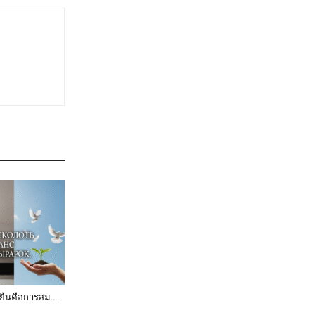
ั่งยืนคือการสม…