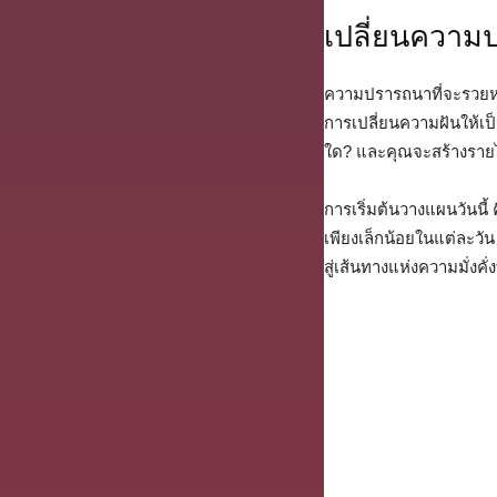
เปลี่ยนความ
ความปรารถนาที่จะรวยหร
การเปลี่ยนความฝันให้เป็
ใด? และคุณจะสร้างรายไ
การเริ่มต้นวางแผนวันนี
เพียงเล็กน้อยในแต่ละวั
สู่เส้นทางแห่งความมั่งคั่