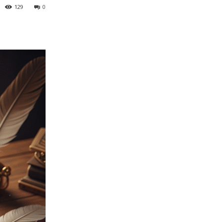
129
0