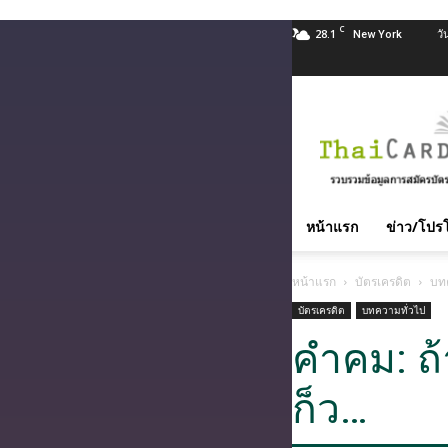
C
28.1
วั
New York
สมัคร
บัตร
เครดิต
บัตร
กด
เงินสด
หน้าแรก
ข่าว/โปรโ
และ
สิน
หน้าแรก
บัตรเครดิต
บท
เชื่อ
บุคคล
บัตรเครดิต
บทความทั่วไป
ทุก
คำคม: ถ
ธนาคาร
อนุมัติ
ก็ว…
เร็ว
บริการ
ฟรี