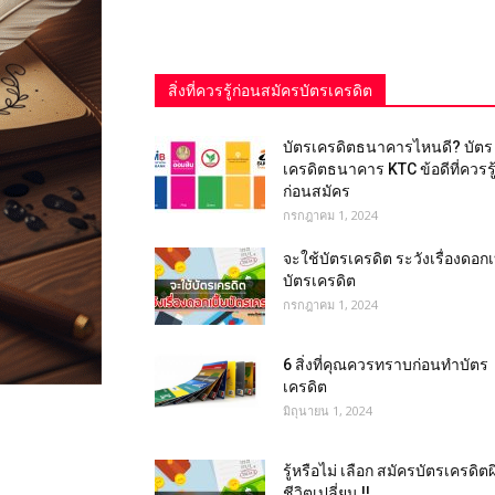
สิ่งที่ควรรู้ก่อนสมัครบัตรเครดิต
บัตรเครดิตธนาคารไหนดี? บัตร
เครดิตธนาคาร KTC ข้อดีที่ควรรู
ก่อนสมัคร
กรกฎาคม 1, 2024
จะใช้บัตรเครดิต ระวังเรื่องดอกเบ
บัตรเครดิต
กรกฎาคม 1, 2024
6 สิ่งที่คุณควรทราบก่อนทำบัตร
เครดิต
มิถุนายน 1, 2024
รู้หรือไม่ เลือก สมัครบัตรเครดิตผ
ชีวิตเปลี่ยน !!