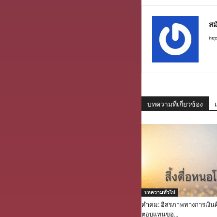
สม
htt
บทความที่เกี่ยวข้อง
บทความทั่วไป
คำคม: อิสรภาพทางการเงิน
ตอบแทนขอ…