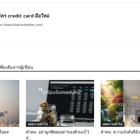
ัคร credit card มือใหม่
ps://www.thaicardonline.com/
เพิ่มเติมจากผู้เขียน
บทความทั่วไป
บทความทั่วไป
คือผล
คำคม: อย่าผูกติดคุณค่าของตัวเองไว้
คำคม: ความมั่งคั่งที่ย
กั…