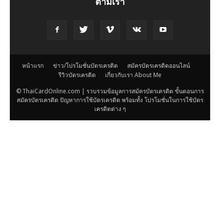
ตามเรา
หน้าแรก
ข่าว/โปรโมชั่นบัตรเครดิต
สมัครบัตรเครดิตออนไลน์
รีวิวบัตรเครดิต
เกี่ยวกับเรา About Me
© ThaiCardOnline.com | รวบรวมข้อมูลการสมัครบัตรเครดิต ขั้นตอนการ
สมัครบัตรเครดิต ปัญหาการใช้บัตรเครดิต พร้อมทั้ง โปรโมชั่นในการใช้บัตร
เครดิตต่าง ๆ