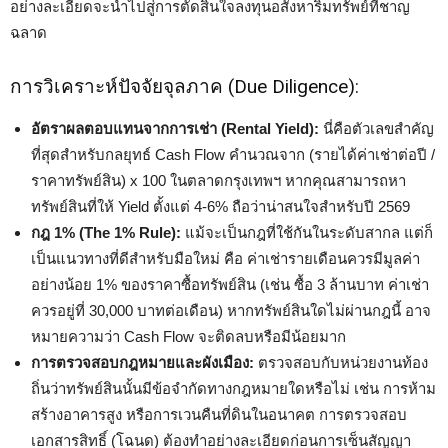
อย่างละเอียดจะนำไปสู่การตัดสินใจลงทุนอสังหาริมทรัพย์ที่ชาญ
ฉลาด
การวิเคราะห์ปัจจัยจุลภาค (Due Diligence):
อัตราผลตอบแทนจากการเช่า (Rental Yield):
นี่คือตัวเลขสำคัญ
ที่สุดสำหรับกลยุทธ์ Cash Flow คำนวณจาก (รายได้ค่าเช่าต่อปี /
ราคาทรัพย์สิน) x 100 ในตลาดกรุงเทพฯ หากคุณสามารถหา
ทรัพย์สินที่ให้ Yield ตั้งแต่ 4-6% ถือว่าน่าสนใจสำหรับปี 2569
กฎ 1% (The 1% Rule):
แม้จะเป็นกฎที่ใช้กันในระดับสากล แต่ก็
เป็นแนวทางที่ดีสำหรับมือใหม่ คือ ค่าเช่ารายเดือนควรมีมูลค่า
อย่างน้อย 1% ของราคาซื้อทรัพย์สิน (เช่น ซื้อ 3 ล้านบาท ค่าเช่า
ควรอยู่ที่ 30,000 บาทต่อเดือน) หากทรัพย์สินใดไม่ผ่านกฎนี้ อาจ
หมายความว่า Cash Flow จะติดลบหรือมีน้อยมาก
การตรวจสอบกฎหมายและผังเมือง:
ตรวจสอบกับหน่วยงานท้อง
ถิ่นว่าทรัพย์สินนั้นมีข้อจำกัดทางกฎหมายใดหรือไม่ เช่น การห้าม
สร้างอาคารสูง หรือการเวนคืนที่ดินในอนาคต การตรวจสอบ
เอกสารสิทธิ์ (โฉนด) ต้องทำอย่างละเอียดก่อนการเซ็นสัญญา