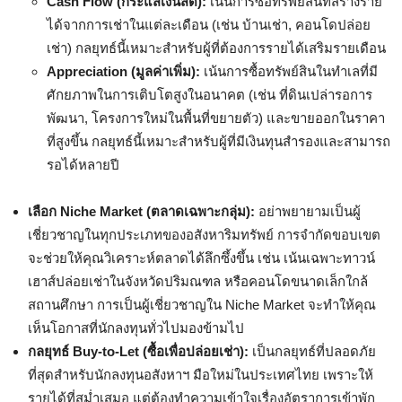
Cash Flow (กระแสเงินสด):
เน้นการซื้อทรัพย์สินที่สร้างราย
ได้จากการเช่าในแต่ละเดือน (เช่น บ้านเช่า, คอนโดปล่อย
เช่า) กลยุทธ์นี้เหมาะสำหรับผู้ที่ต้องการรายได้เสริมรายเดือน
Appreciation (มูลค่าเพิ่ม):
เน้นการซื้อทรัพย์สินในทำเลที่มี
ศักยภาพในการเติบโตสูงในอนาคต (เช่น ที่ดินเปล่ารอการ
พัฒนา, โครงการใหม่ในพื้นที่ขยายตัว) และขายออกในราคา
ที่สูงขึ้น กลยุทธ์นี้เหมาะสำหรับผู้ที่มีเงินทุนสำรองและสามารถ
รอได้หลายปี
เลือก Niche Market (ตลาดเฉพาะกลุ่ม):
อย่าพยายามเป็นผู้
เชี่ยวชาญในทุกประเภทของอสังหาริมทรัพย์ การจำกัดขอบเขต
จะช่วยให้คุณวิเคราะห์ตลาดได้ลึกซึ้งขึ้น เช่น เน้นเฉพาะทาวน์
เฮาส์ปล่อยเช่าในจังหวัดปริมณฑล หรือคอนโดขนาดเล็กใกล้
สถานศึกษา การเป็นผู้เชี่ยวชาญใน Niche Market จะทำให้คุณ
เห็นโอกาสที่นักลงทุนทั่วไปมองข้ามไป
กลยุทธ์ Buy-to-Let (ซื้อเพื่อปล่อยเช่า):
เป็นกลยุทธ์ที่ปลอดภัย
ที่สุดสำหรับนักลงทุนอสังหาฯ มือใหม่ในประเทศไทย เพราะให้
รายได้ที่สม่ำเสมอ แต่ต้องทำความเข้าใจเรื่องอัตราการเข้าพัก