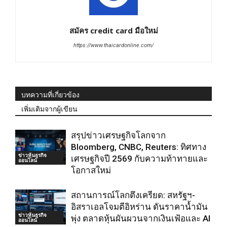
สมัคร credit card มือใหม่
https://www.thaicardonline.com/
บทความที่เกี่ยวข้อง
เพิ่มเติมจากผู้เขียน
สรุปข่าวเศรษฐกิจโลกจาก
Bloomberg, CNBC, Reuters: ทิศทาง
ข่าวหุ้นธุรกิจ
เศรษฐกิจปี 2569 กับความท้าทายและ
ออนไลน์
โอกาสใหม่
สถานการณ์โลกตึงเครียด: สหรัฐฯ-
อิสราเอลโจมตีอิหร่าน ดันราคาน้ำมัน
ข่าวหุ้นธุรกิจ
พุ่ง ตลาดหุ้นผันผวนจากเงินเฟ้อและ AI
ออนไลน์