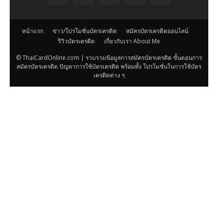
หน้าแรก
ข่าว/โปรโมชั่นบัตรเครดิต
สมัครบัตรเครดิตออนไลน์
รีวิวบัตรเครดิต
เกี่ยวกับเรา About Me
© ThaiCardOnline.com | รวบรวมข้อมูลการสมัครบัตรเครดิต ขั้นตอนการ
สมัครบัตรเครดิต ปัญหาการใช้บัตรเครดิต พร้อมทั้ง โปรโมชั่นในการใช้บัตร
เครดิตต่าง ๆ