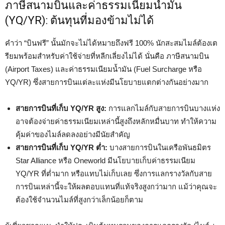
ภาษีสนามบินและค่าธรรมเนียมน้ำมัน
(YQ/YR): ต้นทุนที่มองข้ามไม่ได้
คำว่า “บินฟรี” นั้นมักจะไม่ได้หมายถึงฟรี 100% นักสะสมไมล์ต้องเต
รียมพร้อมสำหรับค่าใช้จ่ายที่หลีกเลี่ยงไม่ได้ นั่นคือ ภาษีสนามบิน
(Airport Taxes) และค่าธรรมเนียมน้ำมัน (Fuel Surcharge หรือ
YQ/YR) ซึ่งสายการบินแต่ละแห่งมีนโยบายแตกต่างกันอย่างมาก
สายการบินที่เก็บ YQ/YR สูง:
การแลกไมล์กับสายการบินบางแห่ง
อาจต้องจ่ายค่าธรรมเนียมเหล่านี้สูงถึงหลักหมื่นบาท ทำให้ความ
คุ้มค่าของไมล์ลดลงอย่างมีนัยสำคัญ
สายการบินที่เก็บ YQ/YR ต่ำ:
บางสายการบินในเครือพันธมิตร
Star Alliance หรือ Oneworld มีนโยบายเก็บค่าธรรมเนียม
YQ/YR ที่ต่ำมาก หรือแทบไม่เก็บเลย ซึ่งการแลกรางวัลกับสาย
การบินเหล่านี้จะให้ผลตอบแทนที่แท้จริงสูงกว่ามาก แม้ว่าคุณจะ
ต้องใช้จำนวนไมล์ที่สูงกว่าเล็กน้อยก็ตาม