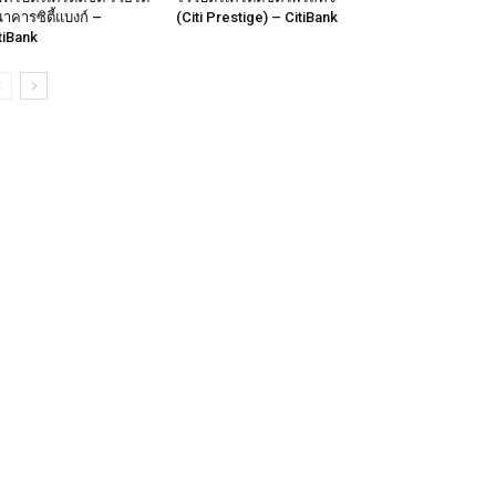
าคารซิตี้แบงก์ –
(Citi Prestige) – CitiBank
tiBank