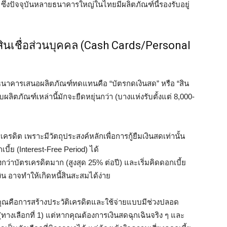
) ซึ่งปัจจุบันหลายธนาคารใหญ่ในไทยมีผลิตภัณฑ์นี้รองรับอยู่
 สินเชื่อส่วนบุคคล (Cash Cards/Personal
่ถูกธนาคารเสนอผลิตภัณฑ์ทดแทนคือ “บัตรกดเงินสด” หรือ “สิน
ลิตภัณฑ์เหล่านี้มักจะยืดหยุ่นกว่า (บางแห่งรับตั้งแต่ 8,000-
ครดิต เพราะมีวัตถุประสงค์หลักเพื่อการกู้ยืมเงินสดเท่านั้น
บี้ย (Interest-Free Period) ได้
ว่าบัตรเครดิตมาก (สูงสุด 25% ต่อปี) และเริ่มคิดดอกเบี้ย
งิน อาจทำให้เกิดหนี้สินสะสมได้ง่าย
ุณคือการสร้างประวัติเครดิตและใช้จ่ายแบบมีช่วงปลอด
(ทางเลือกที่ 1) แต่หากคุณต้องการเงินสดฉุกเฉินจริง ๆ และ