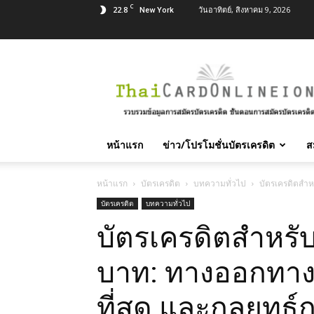
C
22.8
วันอาทิตย์, สิงหาคม 9, 2026
New York
สมัคร
บัตร
เครดิต
บัตร
กด
เงินสด
หน้าแรก
ข่าว/โปรโมชั่นบัตรเครดิต
ส
และ
สิน
เชื่อ
หน้าแรก
บัตรเครดิต
บทความทั่วไป
บัตรเครดิตสำหร
บุคคล
บัตรเครดิต
บทความทั่วไป
ทุก
บัตรเครดิตสำหรั
ธนาคาร
อนุมัติ
เร็ว
บาท: ทางออกทางการ
บริการ
ฟรี
ที่สุด และกลยุทธ