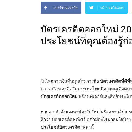
แบ่งปันบนเฟสบุ๊ค
ทวีตบนทวิตเตอร์
บัตรเครดิตออกใหม่ 202
ประโยชน์ที่คุณต้องรู้ก
ในโลกการเงินที่หมุนเร็ว การถือ
บัตรเครดิตที่ดีที่
ตลาดบัตรเครดิตในประเทศไทยมีความดุเดือดมากข
บัตรเครดิตออกใหม่
พร้อมฟีเจอร์และสิทธิประโยชน์ท
หากคุณกำลังมองหาบัตรใบใหม่ หรืออยากอัปเกรดจ
ลึกว่า บัตรเครดิตที่เพิ่งเปิดตัวมีอะไรน่าสนใจ
ประโยชน์บัตรเครดิต
เหล่านี้