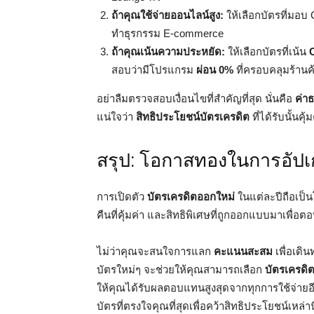
ถ้าคุณใช้จ่ายออนไลน์สูง:
ให้เลือกบัตรที่มอบ
ทำธุรกรรม E-commerce
ถ้าคุณเน้นความประหยัด:
ให้เลือกบัตรที่เน้น
สอบว่ามีโปรแกรม
ผ่อน 0%
ที่ครอบคลุมร้านค้
อย่าลืมตรวจสอบเงื่อนไขที่สำคัญที่สุด นั่นคือ
ค่า
แน่ใจว่า
สิทธิประโยชน์บัตรเครดิต
ที่ได้รับนั้นคุ
สรุป: โอกาสทองในการอัปเ
การเปิดตัว
บัตรเครดิตออกใหม่
ในแต่ละปีถือเป็นโ
คืนที่คุ้มค่า และสิทธิพิเศษที่ถูกออกแบบมาเพื่อ
ไม่ว่าคุณจะสนใจการแลก
คะแนนสะสม
เพื่อเดิ
บัตรใหม่ๆ จะช่วยให้คุณสามารถเลือก
บัตรเครดิตที
ให้คุณได้รับผลตอบแทนสูงสุดจากทุกการใช้จ่ายอี
บัตรที่ตรงใจคุณที่สุดเพื่อคว้าสิทธิประโยชน์เหล่า