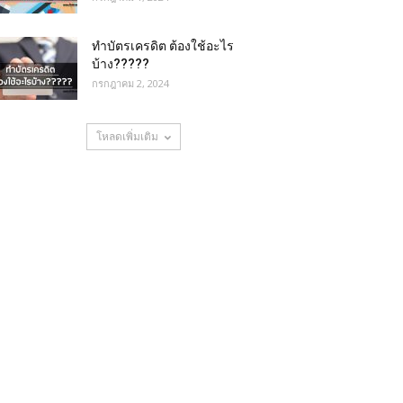
ทำบัตรเครดิต ต้องใช้อะไร
บ้าง?????
กรกฎาคม 2, 2024
โหลดเพิ่มเติม