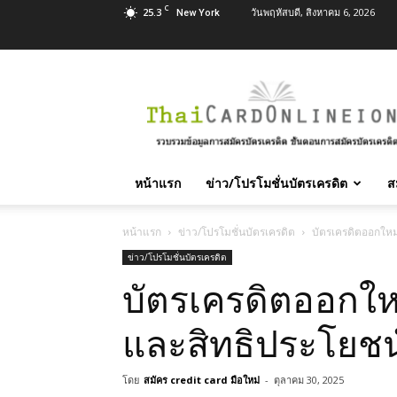
C
25.3
วันพฤหัสบดี, สิงหาคม 6, 2026
New York
สมัคร
บัตร
เครดิต
บัตร
กด
เงินสด
หน้าแรก
ข่าว/โปรโมชั่นบัตรเครดิต
ส
และ
สิน
เชื่อ
หน้าแรก
ข่าว/โปรโมชั่นบัตรเครดิต
บัตรเครดิตออกใหม่ 
บุคคล
ข่าว/โปรโมชั่นบัตรเครดิต
ทุก
บัตรเครดิตออกใหม
ธนาคาร
อนุมัติ
เร็ว
และสิทธิประโยชน์ท
บริการ
ฟรี
โดย
สมัคร credit card มือใหม่
-
ตุลาคม 30, 2025