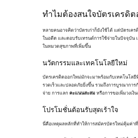
ทำไมต้องสนใจบัตรเครดิต
หลายคนอาจคิดว่าบัตรเก่าก็ยังใช้ได้ แต่บัตรเค
ในอดีต และตอบรับเทรนด์การใช้จ่ายในปัจจุบัน เช่
ในหมวดสุขภาพที่เพิ่มขึ้น
นวัตกรรมและเทคโนโลยีใหม่
บัตรเครดิตออกใหม่มักจะมาพร้อมกับเทคโนโลยีที่
รวดเร็วและปลอดภัยยิ่งขึ้น รวมถึงการบูรณาการก
จ่าย การแลก
คะแนนสะสม
หรือการขอเพิ่มวงเงินเ
โปรโมชั่นต้อนรับสุดเร้าใจ
นี่คือเหตุผลหลักที่ทำให้การสมัครบัตรใหม่คุ้มค่