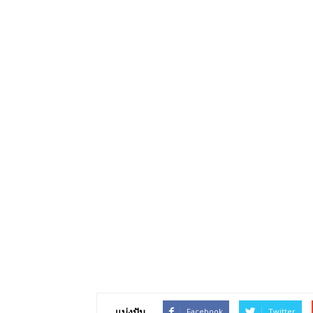
แบ่งปัน
Facebook
Twitter