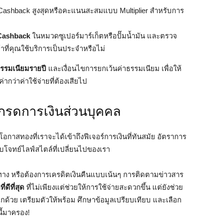
 Cashback สูงสุดหรือคะแนนสะสมแบบ Multiplier สำหรับการ
Cashback
ในหมวดซูเปอร์มาร์เก็ตหรือปั๊มน้ำมัน และตรวจ
าที่คุณใช้บริการเป็นประจำหรือไม่
ธรรมเนียมรายปี
และเงื่อนไขการยกเว้นค่าธรรมเนียม เพื่อให้
้มค่ากว่าค่าใช้จ่ายที่ต้องเสียไป
กรดการเงินส่วนบุคคล
อกาสทองที่เราจะได้เข้าถึงฟีเจอร์การเงินที่ทันสมัย อัตราการ
ตอบโจทย์ไลฟ์สไตล์ที่เปลี่ยนไปของเรา
นทาง หรือต้องการเครดิตเงินคืนแบบเน้นๆ การติดตามข่าวสาร
่ดีที่สุด
ที่ไม่เพียงแต่ช่วยให้การใช้จ่ายสะดวกขึ้น แต่ยังช่วย
กด้วย เตรียมตัวให้พร้อม ศึกษาข้อมูลเปรียบเทียบ และเลือก
นี้มาครอง!