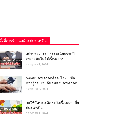
สิ่งที่ควรรู้ก่อนสมัครบัตรเครดิต
อย่าประมาทค่าธรรมเนียมรายปี
เพราะมันไม่ใช่เรื่องเล็กๆ
กรกฎาคม 1, 2024
วงเงินบัตรเครดิตคืออะไร? – ข้อ
ควรรู้ก่อนเริ่มต้นสมัครบัตรเครดิต
กรกฎาคม 2, 2024
จะใช้บัตรเครดิต ระวังเรื่องดอกเบี้ย
บัตรเครดิต
กรกฎาคม 1, 2024