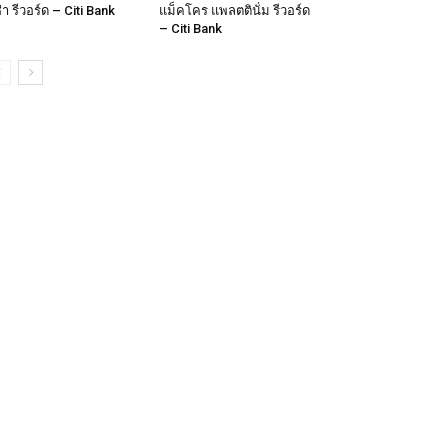
ซ่า รีวอร์ด – Citi Bank
แม็คโคร แพลตตินั่ม รีวอร์ด
– Citi Bank