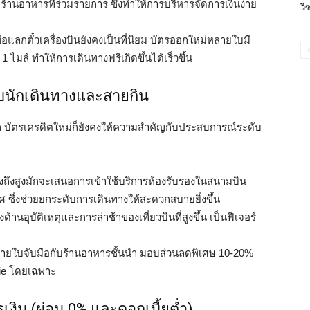
รือร้านอาหารที่ร่วมรายการ ซึ่งทำให้การบริหารจัดการเงินง่าย
วี
อแลกตั๋วเครื่องบินยังคงเป็นที่นิยม บัตรออกใหม่หลายใบมี
1 ไมล์ ทำให้การเดินทางฟรีเกิดขึ้นได้เร็วขึ้น
รับนักเดินทางและสายกิน
ก บัตรเครดิตใหม่ก็ยังคงให้ความสำคัญกับประสบการณ์ระดับ
ถึงสูงมักจะเสนอการเข้าใช้บริการห้องรับรองในสนามบิน
ศ ซึ่งช่วยยกระดับการเดินทางให้สะดวกสบายยิ่งขึ้น
้านอุบัติเหตุและการล่าช้าของเที่ยวบินที่สูงขึ้น เป็นฟีเจอร์
ายใบจับมือกับร้านอาหารชั้นนำ มอบส่วนลดพิเศษ 10-20%
odie โดยเฉพาะ
รเงิน (ผ่อน 0% และดอกเบี้ยต่ำ)