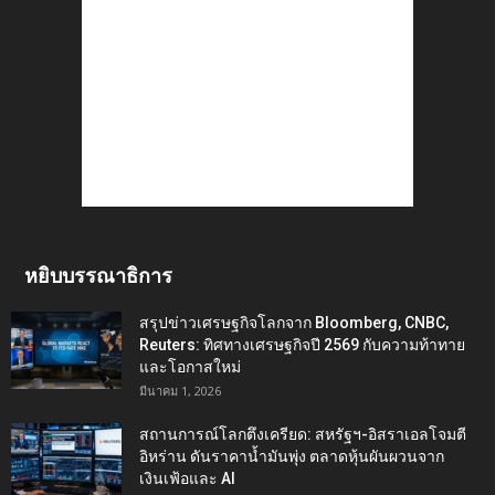
หยิบบรรณาธิการ
สรุปข่าวเศรษฐกิจโลกจาก Bloomberg, CNBC,
Reuters: ทิศทางเศรษฐกิจปี 2569 กับความท้าทาย
และโอกาสใหม่
มีนาคม 1, 2026
สถานการณ์โลกตึงเครียด: สหรัฐฯ-อิสราเอลโจมตี
อิหร่าน ดันราคาน้ำมันพุ่ง ตลาดหุ้นผันผวนจาก
เงินเฟ้อและ AI