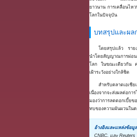
ยาวนาน การเคลื่อนไหวท
โลกในปัจจุบัน
บทสรุปและผลก
โดยสรุปแล้ว รายงาน
นำโดยสัญญาณการผ่อนคล
โลก ในขณะเดียวกัน ความ
เฝ้าระวังอย่างใกล้ชิด
สำหรับตลาดเอเชีย
เนื่องจากจะส่งผลต่อการ
มองว่าการลดดอกเบี้ยของ
ทบของความผันผวนในตลา
อ้างอิงและแหล่งข้อมูล
CNBC, และ Reuters 