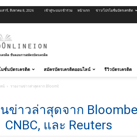
นเสาร์, สิงหาคม 8, 2026
เข้าสู่ระบบ/เข้าร่วม
หน้าแรก
ข่าว/โปรโมชั่นบัตรเครดิต
มชั่นบัตรเครดิต
สมัครบัตรเครดิตออนไลน์
รีวิวบัตรเครดิต
ลน์
รายงานข่าวล่าสุดจาก Bloomberg, CNBC, และ Reuters
นข่าวล่าสุดจาก Bloombe
CNBC, และ Reuters