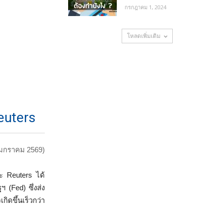
กรกฎาคม 1, 2024
โหลดเพิ่มเติม
euters
 มกราคม 2569)
 Reuters ได้
(Fed) ซึ่งส่ง
ิดขึ้นเร็วกว่า