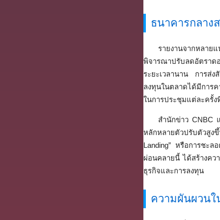
ธนาคารกลางสหร
รายงานจากหลายแหล่ง
พิจารณาปรับลดอัตราดอกเ
ระยะเวลานาน การส่งสัญ
ลงทุนในตลาดได้มีการคาด
ในการประชุมแต่ละครั้งท
สำนักข่าว CNBC และ
หลักหลายตัวปรับตัวสูงข
Landing” หรือการชะลอต
ผ่อนคลายนี้ ได้สร้างคว
ธุรกิจและการลงทุน
ความผันผวนใน