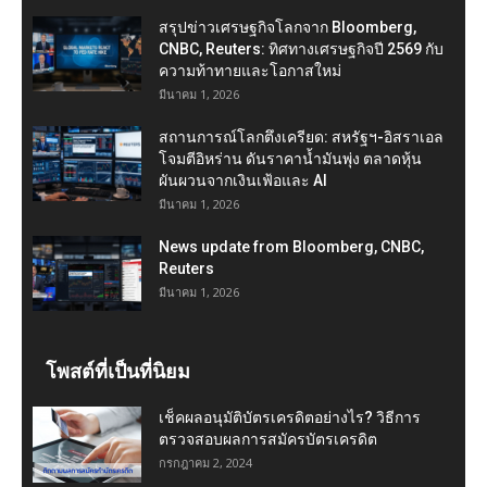
สรุปข่าวเศรษฐกิจโลกจาก Bloomberg,
CNBC, Reuters: ทิศทางเศรษฐกิจปี 2569 กับ
ความท้าทายและโอกาสใหม่
มีนาคม 1, 2026
สถานการณ์โลกตึงเครียด: สหรัฐฯ-อิสราเอล
โจมตีอิหร่าน ดันราคาน้ำมันพุ่ง ตลาดหุ้น
ผันผวนจากเงินเฟ้อและ AI
มีนาคม 1, 2026
News update from Bloomberg, CNBC,
Reuters
มีนาคม 1, 2026
โพสต์ที่เป็นที่นิยม
เช็คผลอนุมัติบัตรเครดิตอย่างไร? วิธีการ
ตรวจสอบผลการสมัครบัตรเครดิต
กรกฎาคม 2, 2024