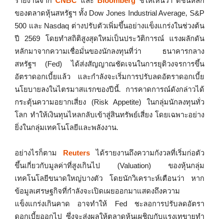
รายงานจาก
CNBC
และ
Bloomberg
ชี้ให้เห็นว่า ดัชนีหลัก
ของตลาดหุ้นสหรัฐฯ ทั้ง Dow Jones Industrial Average, S&P
500 และ Nasdaq ต่างปรับตัวเพิ่มขึ้นอย่างแข็งแกร่งในช่วงต้น
ปี 2569 โดยทำสถิติสูงสุดใหม่เป็นประวัติการณ์ แรงผลักดัน
หลักมาจากความเชื่อมั่นของนักลงทุนที่ว่า ธนาคารกลาง
สหรัฐฯ (Fed) ได้ส่งสัญญาณชัดเจนในการยุติวงจรการขึ้น
อัตราดอกเบี้ยแล้ว และกำลังจะเริ่มการปรับลดอัตราดอกเบี้ย
นโยบายลงในไตรมาสแรกของปีนี้. การคาดการณ์ดังกล่าวได้
กระตุ้นความอยากเสี่ยง (Risk Appetite) ในกลุ่มนักลงทุนทั่ว
โลก ทำให้เงินทุนไหลกลับเข้าสู่สินทรัพย์เสี่ยง โดยเฉพาะอย่าง
ยิ่งในกลุ่มเทคโนโลยีและพลังงาน.
อย่างไรก็ตาม
Reuters
ได้รายงานถึงความกังวลที่เริ่มก่อตัว
ขึ้นเกี่ยวกับมูลค่าที่สูงเกินไป (Valuation) ของหุ้นกลุ่ม
เทคโนโลยีขนาดใหญ่บางตัว โดยนักวิเคราะห์เตือนว่า หาก
ข้อมูลเศรษฐกิจที่กำลังจะเปิดเผยออกมาแสดงถึงความ
แข็งแกร่งเกินคาด อาจทำให้ Fed ชะลอการปรับลดอัตรา
ดอกเบี้ยออกไป ซึ่งจะส่งผลให้ตลาดหุ้นเผชิญกับแรงเทขายทำ