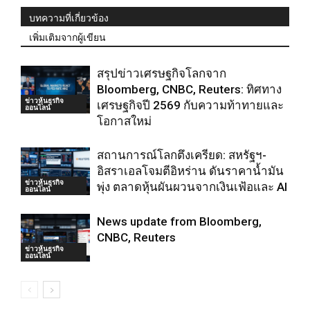
บทความที่เกี่ยวข้อง
เพิ่มเติมจากผู้เขียน
สรุปข่าวเศรษฐกิจโลกจาก
Bloomberg, CNBC, Reuters: ทิศทาง
ข่าวหุ้นธุรกิจ
เศรษฐกิจปี 2569 กับความท้าทายและ
ออนไลน์
โอกาสใหม่
สถานการณ์โลกตึงเครียด: สหรัฐฯ-
อิสราเอลโจมตีอิหร่าน ดันราคาน้ำมัน
ข่าวหุ้นธุรกิจ
พุ่ง ตลาดหุ้นผันผวนจากเงินเฟ้อและ AI
ออนไลน์
News update from Bloomberg,
CNBC, Reuters
ข่าวหุ้นธุรกิจ
ออนไลน์