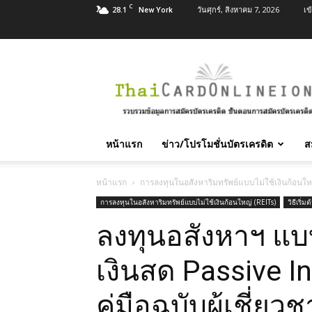
C
28.1
วันศุกร์, สิงหาคม 7, 2026
เข
New York
สมัคร
บัตร
เครดิต
บัตร
กด
เงินสด
หน้าแรก
ข่าว/โปรโมชั่นบัตรเครดิต
ส
และ
สิน
เชื่อ
หน้าแรก
การลงทุนในอสังหาริมทรัพย์แบบไม่ใช้เงินก้อนใหญ
บุคคล
การลงทุนในอสังหาริมทรัพย์แบบไม่ใช้เงินก้อนใหญ่ (REITs)
วิธีเริ
ทุก
ลงทุนอสังหาฯ แบบ
ธนาคาร
อนุมัติ
เร็ว
เงินสด Passive I
บริการ
ฟรี
คู่มือฉบับผู้เชี่