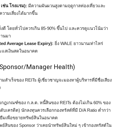
 เช่น โรงแรม):
มีความผันผวนสูงตามฤดูกาลท่องเที่ยวและ
วามเสี่ยงได้มากขึ้น
งยิ่งดี โดยทั่วไปควรเกิน 85-90% ขึ้นไป และควรดูแนวโน้มว่า
ผ่านมา
ted Average Lease Expiry):
ยิ่ง WALE ยาวนานเท่าไหร่
งกระแสเงินสดในอนาคต
 (Sponsor/Manager Health)
ความสำเร็จของ REITs ผู้เชี่ยวชาญจะมองหาผู้บริหารที่มีชื่อเสียง
ง
กฎเกณฑ์ของ ก.ล.ต. หนี้สินของ REITs ต้องไม่เกิน 60% ของ
ดับเครดิต) นักลงทุนควรเลือกกองทรัสต์ที่มี D/A Ratio ต่ำกว่า
้ยืมเพื่อขยายทรัพย์สินในอนาคต
พย์สินของ Sponsor ว่าเคยนำทรัพย์สินใหม่ ๆ เข้ากองทรัสต์ใน