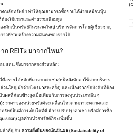
ิน
(C
ดหลักทรัพย์ฯ ทำให้คุณสามารถซื้อขายได้ง่ายเหมือนหุ้น
ที่ต้องใช้เวลาและค่าธรรมเนียมสูง
ครองมักเป็นทรัพย์สินขนาดใหญ่ บริหารจัดการโดยผู้เชี่ยวชาญ
ะยาวที่ช่วยสร้างความมั่นคงของรายได้
จาก REITs มาจากไหน?
อบแทน ซึ่งมาจากสองส่วนหลัก:
ี่คือรายได้หลักที่มาจากค่าเช่าสุทธิหลังหักค่าใช้จ่ายบริหาร
ส่วนใหญ่มักจ่ายไตรมาสละครั้ง) และเนื่องจากข้อบังคับที่ต้อง
ันผลที่ค่อนข้างสูงเมื่อเทียบกับการลงทุนประเภทอื่น ๆ
s):
ราคาของหน่วยทรัสต์จะเคลื่อนไหวตามภาวะตลาดและ
์สินมีการเติบโตที่ดี มีการปรับปรุงค่าเช่า หรือมีการซื้อ
sition) มูลค่าหน่วยทรัสต์ก็จะเพิ่มขึ้น
วามสำคัญกับ
ความยั่งยืนของเงินปันผล (Sustainability of