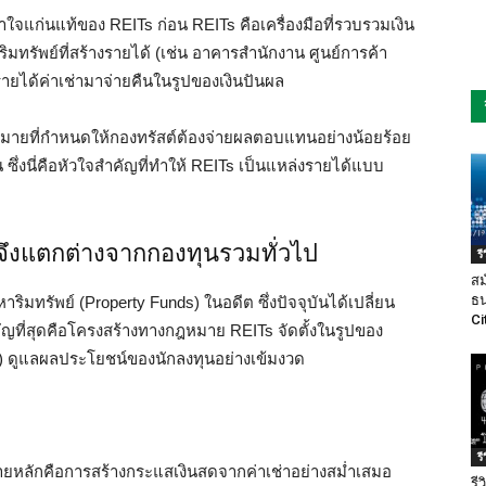
าใจแก่นแท้ของ REITs ก่อน REITs คือเครื่องมือที่รวบรวมเงิน
ริมทรัพย์ที่สร้างรายได้ (เช่น อาคารสำนักงาน ศูนย์การค้า
ยได้ค่าเช่ามาจ่ายคืนในรูปของเงินปันผล
หมายที่กำหนดให้กองทรัสต์ต้องจ่ายผลตอบแทนอย่างน้อยร้อย
น ซึ่งนี่คือหัวใจสำคัญที่ทำให้ REITs เป็นแหล่งรายได้แบบ
จึงแตกต่างจากกองทุนรวมทั่วไป
ร
สม
ธน
มทรัพย์ (Property Funds) ในอดีต ซึ่งปัจจุบันได้เปลี่ยน
Ci
คัญที่สุดคือโครงสร้างทางกฎหมาย REITs จัดตั้งในรูปของ
tee) ดูแลผลประโยชน์ของนักลงทุนอย่างเข้มงวด
ร
ยหลักคือการสร้างกระแสเงินสดจากค่าเช่าอย่างสม่ำเสมอ
รี