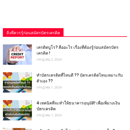
สิ่งที่ควรรู้ก่อนสมัครบัตรเครดิต
เครดิตบูโร? คืออะไร เรื่องที่ต้องรู้ก่อนสมัครบัตร
เครดิต !
กรกฎาคม 2, 2024
ทำบัตรเครดิตที่ไหนดี ?? บัตรเครดิตไหนเหมาะกับ
ตัวเอง ??
กรกฎาคม 1, 2024
4 เทคนิคที่จะทำให้ธนาคารอนุมัติ! เพื่อเพิ่มวงเงิน
บัตรเครดิต
กรกฎาคม 1, 2024