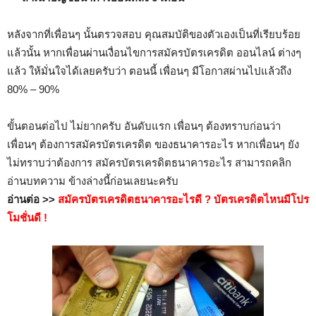
หลังจากที่เพื่อนๆ นั้นตรวจสอบ คุณสมบัติของตัวเองเป็นที่เรียบร้อย
แล้วนั้น หากเพื่อนผ่านเงื่อนไขการสมัครบัตรเครดิต ออนไลน์ ต่างๆ
แล้ว ให้มั่นใจได้เลยครับว่า ตอนนี้ เพื่อนๆ มีโอกาสผ่านไปแล้วถึง
80% – 90%
ขั้นตอนต่อไป ไม่ยากครับ อันดับแรก เพื่อนๆ ต้องทราบก่อนว่า
เพื่อนๆ ต้องการสมัครบัตรเครดิต ของธนาคารอะไร หากเพื่อนๆ ยัง
ไม่ทราบว่าต้องการ สมัครบัตรเครดิตธนาคารอะไร สามารถคลิก
อ่านบทความ ข้างล่างนี้ก่อนเลยนะครับ
อ่านต่อ >>
สมัครบัตรเครดิตธนาคารอะไรดี ? บัตรเครดิตไหนมีโปร
โมชั่นดี
!