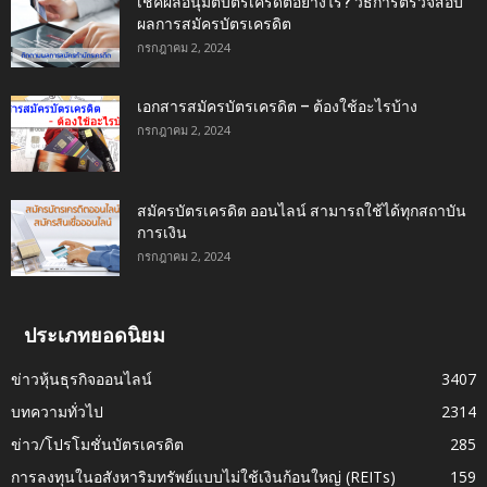
เช็คผลอนุมัติบัตรเครดิตอย่างไร? วิธีการตรวจสอบ
ผลการสมัครบัตรเครดิต
กรกฎาคม 2, 2024
เอกสารสมัครบัตรเครดิต – ต้องใช้อะไรบ้าง
กรกฎาคม 2, 2024
สมัครบัตรเครดิต ออนไลน์ สามารถใช้ได้ทุกสถาบัน
การเงิน
กรกฎาคม 2, 2024
ประเภทยอดนิยม
ข่าวหุ้นธุรกิจออนไลน์
3407
บทความทั่วไป
2314
ข่าว/โปรโมชั่นบัตรเครดิต
285
การลงทุนในอสังหาริมทรัพย์แบบไม่ใช้เงินก้อนใหญ่ (REITs)
159