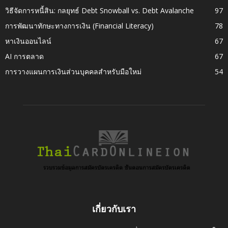
วิธีจัดการหนี้สิน: กลยุทธ์ Debt Snowball vs. Debt Avalanche
97
การพัฒนาทักษะทางการเงิน (Financial Literacy)
78
หาเงินออนไลน์
67
AI การตลาด
67
การวางแผนการเงินส่วนบุคคลสำหรับมือใหม่
54
เกี่ยวกับเรา