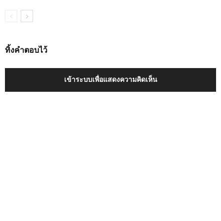
ทิ้งคำตอบไว้
เข้าระบบเพื่อแสดงความคิดเห็น