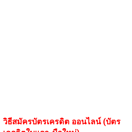
วิธีสมัครบัตรเครดิต ออนไลน์ (บัตร