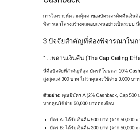
การวิเคราะห์ความคุ้มค่าของบัตรเครดิตคืนเงินต
พิจารณาโครงสร้างผลตอบแทนอย่างเป็นระบบ นี่คื
3 ปัจจัยสำคัญที่ต้องพิจารณาใ
1. เพดานเงินคืน (The Cap Ceiling Effe
นี่คือปัจจัยที่สำคัญที่สุด บัตรที่โฆษณา 10% C
สูงสุดแค่ 300 บาท ไม่ว่าคุณจะใช้จ่าย 3,000 บา
ตัวอย่าง:
คุณมีบัตร A (2% Cashback, Cap 500 
หากคุณใช้จ่าย 50,000 บาทต่อเดือน
บัตร A: ได้รับเงินคืน 500 บาท (จาก 50,000 
บัตร B: ได้รับเงินคืน 300 บาท (จาก 50,000 