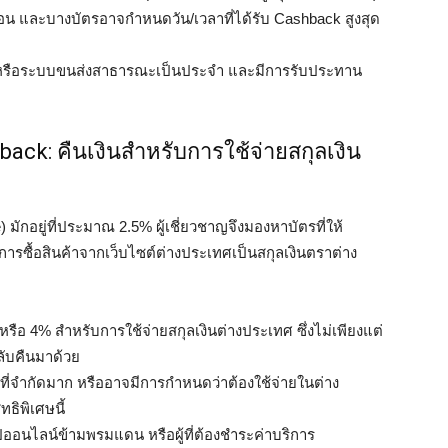
อน และบางบัตรอาจกำหนดวัน/เวลาที่ได้รับ Cashback สูงสุด
ตัวหรือระบบขนส่งสาธารณะเป็นประจำ และมีการรับประทาน
back: คืนเงินสำหรับการใช้จ่ายสกุลเงิน
มักอยู่ที่ประมาณ 2.5% ผู้เชี่ยวชาญจึงมองหาบัตรที่ให้
รซื้อสินค้าจากเว็บไซต์ต่างประเทศเป็นสกุลเงินตราต่าง
หรือ 4% สำหรับการใช้จ่ายสกุลเงินต่างประเทศ ซึ่งไม่เพียงแต่
ลับคืนมาด้วย
านที่จำกัดมาก หรืออาจมีการกำหนดว่าต้องใช้จ่ายในต่าง
ธิพิเศษนี้
ออนไลน์ข้ามพรมแดน หรือผู้ที่ต้องชำระค่าบริการ