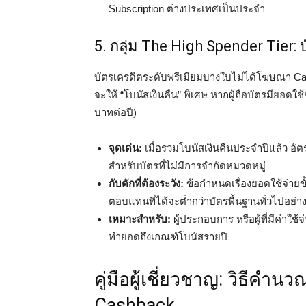
Subscription ต่างประเทศเป็นประจำ
5. กลุ่ม The High Spender Tier: 
บัตรเครดิตระดับพรีเมียมบางใบไม่ได้โฆษณา Cash
จะให้ “โบนัสเงินคืน” พิเศษ หากผู้ถือบัตรมียอดใช้
บาทต่อปี)
จุดเด่น:
เมื่อรวมโบนัสเงินคืนประจำปีแล้ว อัต
สำหรับบัตรที่ไม่มีการจำกัดหมวดหมู่
กับดักที่ต้องระวัง:
ข้อกำหนดเรื่องยอดใช้จ่ายขั
ตอบแทนที่ได้จะต่ำกว่าบัตรพื้นฐานทั่วไปอย่า
เหมาะสำหรับ:
ผู้ประกอบการ หรือผู้ที่มีค่าใ
ทำยอดถึงเกณฑ์โบนัสรายปี
คู่มือผู้เชี่ยวชาญ: วิธีคำน
Cashback