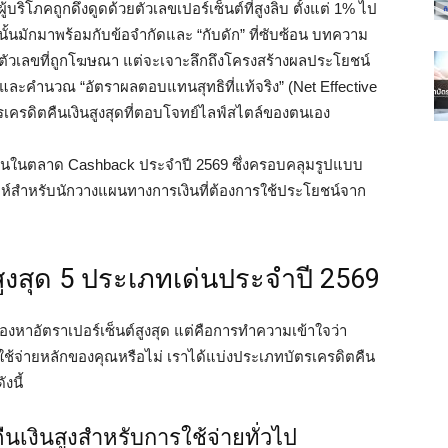
บริโภคถูกดึงดูดด้วยตัวเลขเปอร์เซ็นต์ที่สูงลิบ ตั้งแต่ 1% ไป
านั้นมักมาพร้อมกับข้อจำกัดและ “กับดัก” ที่ซับซ้อน บทความ
ียบตัวเลขที่ถูกโฆษณา แต่จะเจาะลึกถึงโครงสร้างผลประโยชน์
าะห์และคำนวณ “อัตราผลตอบแทนสุทธิที่แท้จริง” (Net Effective
ัตรเครดิตคืนเงินสูงสุดที่ตอบโจทย์ไลฟ์สไตล์ของตนเอง
เด่นในตลาด Cashback ประจำปี 2569 ซึ่งครอบคลุมรูปแบบ
ะห์สำหรับนักวางแผนทางการเงินที่ต้องการใช้ประโยชน์จาก
ูงสุด 5 ประเภทเด่นประจำปี 2569
รมองหาอัตราเปอร์เซ็นต์สูงสุด แต่คือการทำความเข้าใจว่า
ใช้จ่ายหลักของคุณหรือไม่ เราได้แบ่งประเภทบัตรเครดิตคืน
งนี้
คืนเงินสูงสำหรับการใช้จ่ายทั่วไป