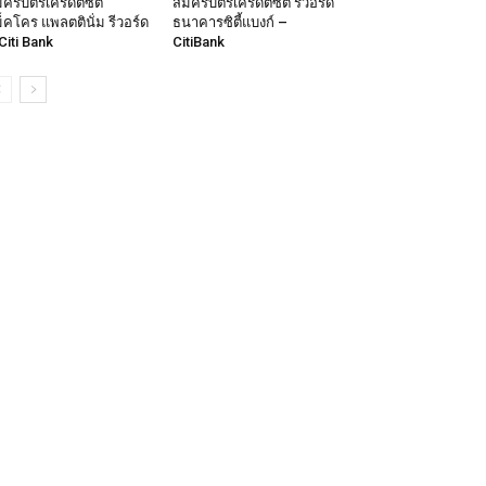
ัครบัตรเครดิตซิตี้
สมัครบัตรเครดิตซิตี้ รีวอร์ด
็คโคร แพลตตินั่ม รีวอร์ด
ธนาคารซิตี้แบงก์ –
Citi Bank
CitiBank