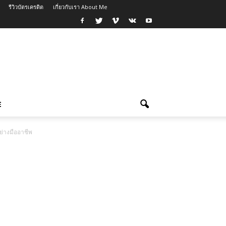
รีวิวบัตรเครดิต
เกี่ยวกับเรา About Me
E
ย่างมืออาชีพ