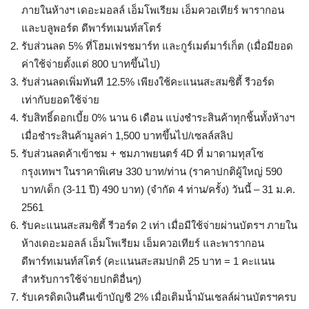
ภายในห้างฯ เดอะมอลล์ เอ็มโพเรียม เอ็มควอเทียร์ พารากอน
และบลูพอร์ต ดีพาร์ทเมนท์สโตร์
รับส่วนลด 5% ที่โฮมเฟรชมาร์ท และกูร์เมต์มาร์เก็ต (เมื่อมียอด
ค่าใช้จ่ายตั้งแต่ 800 บาทขึ้นไป)
รับส่วนลดเพิ่มทันที 12.5% เพียงใช้คะแนนสะสมซิตี้ รีวอร์ด
เท่ากับยอดใช้จ่าย
รับสิทธิ์ดอกเบี้ย 0% นาน 6 เดือน แบ่งชำระสินค้าทุกชิ้นทั้งห้างฯ
เมื่อชำระสินค้ามูลค่า 1,500 บาทขึ้นไป/เซลล์สลิป
รับส่วนลดค้าเข้าชม + ชมภาพยนตร์ 4D ที่ มาดามทุสโซ
กรุงเทพฯ ในราคาพิเศษ 330 บาท/ท่าน (ราคาปกติผู้ใหญ่ 590
บาท/เด็ก (3-11 ปี) 490 บาท) (จำกัด 4 ท่าน/ครั้ง) วันนี้ – 31 ม.ค.
2561
รับคะแนนสะสมซิตี้ รีวอร์ด 2 เท่า เมื่อมีใช้จ่ายผ่านบัตรฯ ภายใน
ห้างเดอะมอลล์ เอ็มโพเรียม เอ็มควอเทียร์ และพารากอน
ดีพาร์ทเมนท์สโตร์ (คะแนนสะสมปกติ 25 บาท = 1 คะแนน
สำหรับการใช้จ่ายปกติอื่นๆ)
รับเครดิตเงินคืนเข้าบัญชี 2% เมื่อเติมน้ำมันเชลล์ผ่านบัตรฯครบ