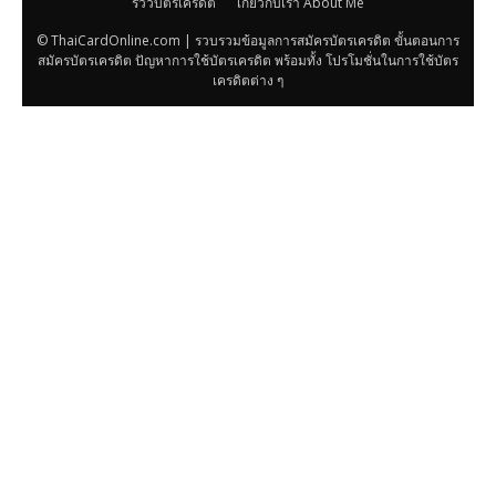
รีวิวบัตรเครดิต
เกี่ยวกับเรา About Me
© ThaiCardOnline.com | รวบรวมข้อมูลการสมัครบัตรเครดิต ขั้นตอนการ
สมัครบัตรเครดิต ปัญหาการใช้บัตรเครดิต พร้อมทั้ง โปรโมชั่นในการใช้บัตร
เครดิตต่าง ๆ