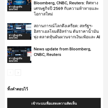
Bloomberg, CNBC, Reuters: ทิศทาง
ข่าวหุ้นธุรกิจ
เศรษฐกิจปี 2569 กับความท้าทายและ
ออนไลน์
โอกาสใหม่
สถานการณ์โลกตึงเครียด: สหรัฐฯ-
อิสราเอลโจมตีอิหร่าน ดันราคาน้ำมัน
ข่าวหุ้นธุรกิจ
พุ่ง ตลาดหุ้นผันผวนจากเงินเฟ้อและ AI
ออนไลน์
News update from Bloomberg,
CNBC, Reuters
ข่าวหุ้นธุรกิจ
ออนไลน์
ทิ้งคำตอบไว้
เข้าระบบเพื่อแสดงความคิดเห็น