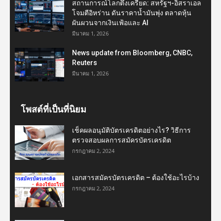
สถานการณ์โลกตึงเครียด: สหรัฐฯ-อิสราเอล
โจมตีอิหร่าน ดันราคาน้ำมันพุ่ง ตลาดหุ้น
ผันผวนจากเงินเฟ้อและ AI
มีนาคม 1, 2026
News update from Bloomberg, CNBC,
Reuters
มีนาคม 1, 2026
โพสต์ที่เป็นที่นิยม
เช็คผลอนุมัติบัตรเครดิตอย่างไร? วิธีการ
ตรวจสอบผลการสมัครบัตรเครดิต
กรกฎาคม 2, 2024
เอกสารสมัครบัตรเครดิต – ต้องใช้อะไรบ้าง
กรกฎาคม 2, 2024