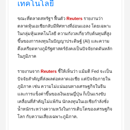
เทคโนโลยี
ขณะที่ตลาดสหรัฐฯ ฟื้นตัว
Reuters
รายงานว่า
ตลาดหุ้นเอเชียกลับมีทิศทางที่อ่อนแอลง โดยเฉพาะ
ในกลุ่มหุ้นเทคโนโลยี ความกังวลเกี่ยวกับต้นทุนที่สูง
ขึ้นของการลงทุนในปัญญาประดิษฐ์ (AI) และความ
ตึงเครียดทางภูมิรัฐศาสตร์ยังคงเป็นปัจจัยกดดันหลัก
ในภูมิภาค
รายงานจาก
Reuters
ชี้ให้เห็นว่า แม้มติ Fed จะเป็น
ปัจจัยสำคัญที่ส่งผลต่อตลาดเอเชีย แต่ปัจจัยภายใน
ภูมิภาค เช่น ความไม่แน่นอนทางเศรษฐกิจในจีน
และการแข็งค่าขึ้นของเงินเยนญี่ปุ่น ก็เป็นแรงขับ
เคลื่อนที่สำคัญไม่แพ้กัน นักลงทุนในเอเชียกำลังชั่ง
น้ำหนักระหว่างความหวังในการเติบโตของเศรษฐกิจ
โลก กับความเสี่ยงเฉพาะภูมิภาค.