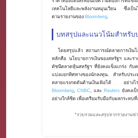
ราคาทองแดงสะท้อนถึงความต้องการที่แข็
เทคโนโลยีและพลังงานหมุนเวียน ซึ่งเป็นไป
ตามรายงานของ
Bloomberg
.
บทสรุปและแนวโน้มสำหรับ
โดยสรุปแล้ว สถานการณ์ตลาดการเงินโล
หลักคือ นโยบายการเงินของสหรัฐฯ และราค
ดัชนีตลาดหุ้นสหรัฐฯ ที่ยังคงแข็งแกร่ง กั
แบ่งแยกทิศทางของนักลงทุน. สำหรับประเ
คลายแรงกดดันด้านเงินเฟ้อได้ อย่าง
Bloomberg
,
CNBC
, และ
Reuters
ยังคงเป็
อย่างใกล้ชิด เพื่อเตรียมรับมือกับผลกระท
*รวบรวมและสรุปจากรายงานข่าว