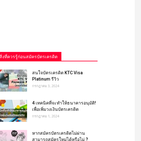
สิ่งที่ควรรู้ก่อนสมัครบัตรเครดิต
สนใจบัตรเครดิต KTC Visa
Platinum รีวิว
กรกฎาคม 3, 2024
4 เทคนิคที่จะทำให้ธนาคารอนุมัติ!
เพื่อเพิ่มวงเงินบัตรเครดิต
กรกฎาคม 1, 2024
หากสมัครบัตรเครดิตไม่ผ่าน
สามารถสมัครใหม่ได้หรือไม่ ?