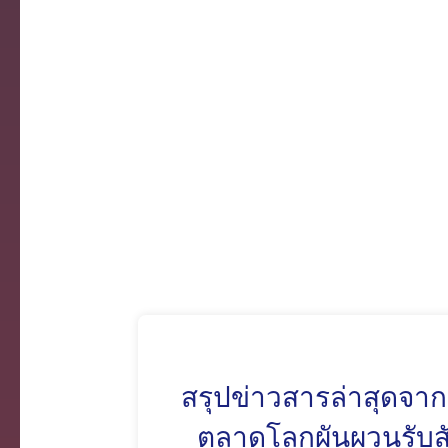
สรุปข่าวสารล่าสุดจาก
ตลาดโลกผันผวนรับส