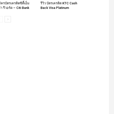
ัครบัตรเครดิตซิตี้เอ็ม
รีวิว บัตรเครดิต KTC Cash
ซ่า รีวอร์ด – Citi Bank
Back Visa Platinum