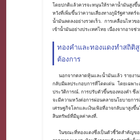
โดยปกติแล้วควรจะหนุนให้ราคาน้ำมันสูงขึ
หวังที่เพิ่มขึ้นว่าความเสี่ยงทางภูมิรัฐศาสต
น้ำมันลดลงอย่างรวดเร็ว. การเคลื่อนไหวขอ
เข้าน้ำมันอย่างประเทศไทย เนื่องจากอาจช
ทองคำและทองแดงทำสถิติสูงสุ
ต้องการ
นอกจากตลาดหุ้นและน้ำมันแล้ว รายงา
กลับมีผลประกอบการที่โดดเด่น โดยเฉพาะอย่า
ประวัติการณ์. การปรับตัวขึ้นของทองคำ ซึ่งเ
จะมีความหวังต่อการผ่อนคลายนโยบายการ
เศรษฐกิจโลกและเงินเฟ้อที่อาจกลับมาสูงขึ้น
สินทรัพย์ที่มีมูลค่าคงที่.
ในขณะที่ทองแดงซึ่งเป็นตัวชี้วัดสำคั