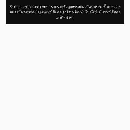
© ThaiCardOnline.com | รวบรวมข้อมูลการสมัครบัตรเครดิต ขั้นตอนการ
สมัครบัตรเครดิต ปัญหาการใช้บัตรเครดิต พร้อมทั้ง โปรโมชั่นในการใช้บัตร
เครดิตต่าง ๆ