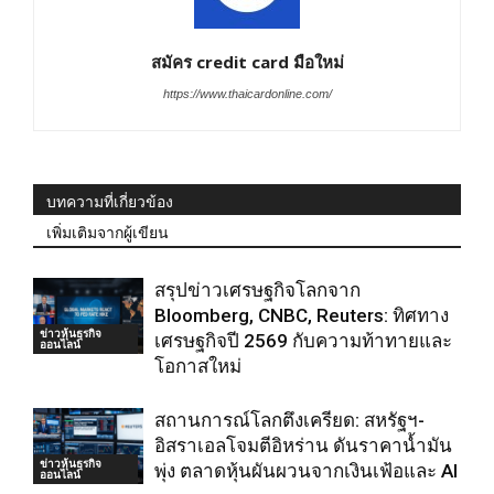
สมัคร credit card มือใหม่
https://www.thaicardonline.com/
บทความที่เกี่ยวข้อง
เพิ่มเติมจากผู้เขียน
สรุปข่าวเศรษฐกิจโลกจาก
Bloomberg, CNBC, Reuters: ทิศทาง
ข่าวหุ้นธุรกิจ
เศรษฐกิจปี 2569 กับความท้าทายและ
ออนไลน์
โอกาสใหม่
สถานการณ์โลกตึงเครียด: สหรัฐฯ-
อิสราเอลโจมตีอิหร่าน ดันราคาน้ำมัน
ข่าวหุ้นธุรกิจ
พุ่ง ตลาดหุ้นผันผวนจากเงินเฟ้อและ AI
ออนไลน์