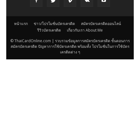
หน้าแรก
ข่าว/โปรโมชั่นบัตรเครดิต
สมัครบัตรเครดิตออนไลน์
รีวิวบัตรเครดิต
เกี่ยวกับเรา About Me
© ThaiCardOnline.com | รวบรวมข้อมูลการสมัครบัตรเครดิต ขั้นตอนการ
สมัครบัตรเครดิต ปัญหาการใช้บัตรเครดิต พร้อมทั้ง โปรโมชั่นในการใช้บัตร
เครดิตต่าง ๆ