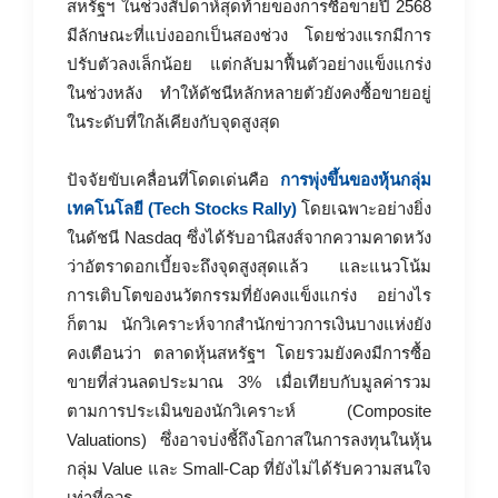
สหรัฐฯ ในช่วงสัปดาห์สุดท้ายของการซื้อขายปี 2568
มีลักษณะที่แบ่งออกเป็นสองช่วง โดยช่วงแรกมีการ
ปรับตัวลงเล็กน้อย แต่กลับมาฟื้นตัวอย่างแข็งแกร่ง
ในช่วงหลัง ทำให้ดัชนีหลักหลายตัวยังคงซื้อขายอยู่
ในระดับที่ใกล้เคียงกับจุดสูงสุด
ปัจจัยขับเคลื่อนที่โดดเด่นคือ
การพุ่งขึ้นของหุ้นกลุ่ม
เทคโนโลยี (Tech Stocks Rally)
โดยเฉพาะอย่างยิ่ง
ในดัชนี Nasdaq ซึ่งได้รับอานิสงส์จากความคาดหวัง
ว่าอัตราดอกเบี้ยจะถึงจุดสูงสุดแล้ว และแนวโน้ม
การเติบโตของนวัตกรรมที่ยังคงแข็งแกร่ง อย่างไร
ก็ตาม นักวิเคราะห์จากสำนักข่าวการเงินบางแห่งยัง
คงเตือนว่า ตลาดหุ้นสหรัฐฯ โดยรวมยังคงมีการซื้อ
ขายที่ส่วนลดประมาณ 3% เมื่อเทียบกับมูลค่ารวม
ตามการประเมินของนักวิเคราะห์ (Composite
Valuations) ซึ่งอาจบ่งชี้ถึงโอกาสในการลงทุนในหุ้น
กลุ่ม Value และ Small-Cap ที่ยังไม่ได้รับความสนใจ
เท่าที่ควร