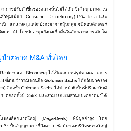
 การปรับตัวขึ้นของตลาดนั้นไม่ได้เกิดขึ้นในทุกภาคส่วน
นค้าฟุ่มเฟือย (Consumer Discretionary) เช่น Tesla และ
ปี แต่แรงหนุนหลักยังคงมาจากหุ้นกลุ่มเซมิคอนดักเตอร์
พัฒนา AI โดยนักลงทุนยังคงเชื่อมั่นในศักยภาพการเติบโต
ผู้นำตลาด M&A ทั่วโลก
 Reuters และ Bloomberg ได้เปิดเผยบทสรุปของตลาดการ
68 ซึ่งพบว่าวาณิชธนกิจ
Goldman Sachs
ได้กลับมาครอง
s) อีกครั้ง Goldman Sachs ได้ทำหน้าที่เป็นที่ปรึกษาในดี
รัฐฯ ตลอดทั้งปี 2568 และสามารถแย่งส่วนแบ่งตลาดมาได้
ขึ้นของดีลขนาดใหญ่ (Mega-Deals) ที่มีมูลค่าสูง โดย
า ซึ่งเป็นสัญญาณบ่งชี้ถึงความเชื่อมั่นของบริษัทขนาดใหญ่