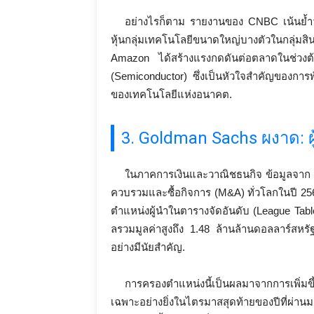
อย่างไรก็ตาม รายงานของ CNBC เน้นย้ำว่า
หุ้นกลุ่มเทคโนโลยีขนาดใหญ่บางตัวในกลุ่มสิ
Amazon ได้สร้างแรงกดดันต่อตลาดในช่วงต้น
(Semiconductor) ซึ่งเป็นหัวใจสำคัญของการ
ของเทคโนโลยีแห่งอนาคต.
3. Goldman Sachs ผงาด: 
ในภาคการเงินและวาณิชธนกิจ ข้อมูลจาก
ควบรวมและซื้อกิจการ (M&A) ทั่วโลกในปี 25
ตำแหน่งผู้นำในตารางจัดอันดับ (League Table
ลรวมมูลค่าสูงถึง 1.48 ล้านล้านดอลลาร์สห
อย่างมีนัยสำคัญ.
การครองตำแหน่งนี้เป็นผลมาจากการเพิ่ม
เฉพาะอย่างยิ่งในไตรมาสสุดท้ายของปีที่ผ่านม