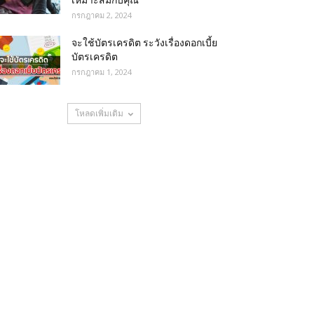
เหมาะสมกับคุณ
กรกฎาคม 2, 2024
จะใช้บัตรเครดิต ระวังเรื่องดอกเบี้ย
บัตรเครดิต
กรกฎาคม 1, 2024
โหลดเพิ่มเติม