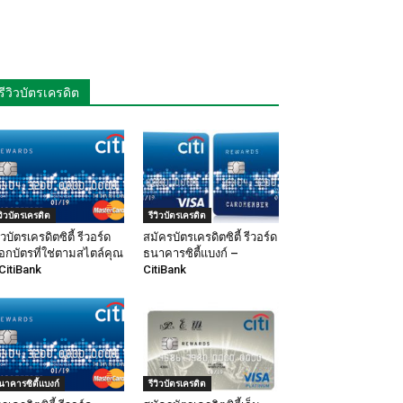
รีวิวบัตรเครดิต
ีวิวบัตรเครดิต
รีวิวบัตรเครดิต
วิวบัตรเครดิตซิตี้ รีวอร์ด
สมัครบัตรเครดิตซิตี้ รีวอร์ด
ือกบัตรที่ใช่ตามสไตล์คุณ
ธนาคารซิตี้แบงก์ –
CitiBank
CitiBank
นาคารซิตี้แบงก์
รีวิวบัตรเครดิต