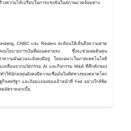
สร้างความได้เปรียบในการแข่งขันในสภาพแวดล้อมทาง
oomberg, CNBC และ Reuters สะท้อนให้เห็นถึงความคาด
ปลงนโยบายการเงินที่ผ่อนคลายลง ซึ่งจะช่วยลดต้นทุน
้ว่าความผันผวนจะยังคงมีอยู่ โดยเฉพาะในภาคเทคโนโลยี
งขับเคลื่อนจากนวัตกรรม AI และกิจกรรม M&A ที่คึกคักของ
ที่ทำให้นักลงทุนยังคงมีความเชื่อมั่นในทิศทางของตลาดโลก
ฐกิจสหรัฐฯ และถ้อยแถลงของเจ้าหน้าที่ Fed อย่างใกล้ชิด
บลดอัตราดอกเบี้ย.