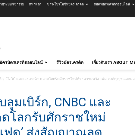
้าสู่ระบบ/เข้าร่วม
หน้าแรก
ข่าว/โปรโมชั่นบัตรเครดิต
สมัครบัตรเครดิตออนไลน์
มัครบัตรเครดิตออนไลน์
รีวิวบัตรเครดิต
เกี่ยวกับเรา ABOUT M
ิร์ก, CNBC และรอยเตอร์ส: ตลาดโลกรับศักราชใหม่ด้วยความหวัง ‘เฟด’ ส่งสัญญาณลดดอกเ
บลูมเบิร์ก, CNBC และ
าดโลกรับศักราชใหม่
‘เฟด’ ส่งสัญญาณลด