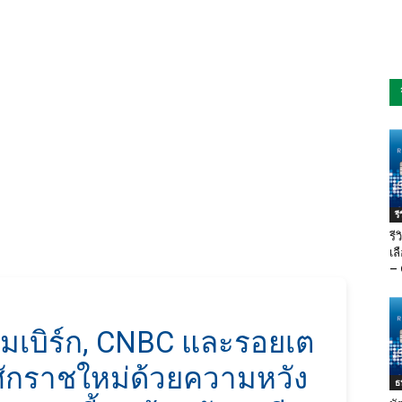
ร
รี
เล
– 
ูมเบิร์ก, CNBC และรอยเต
ศักราชใหม่ด้วยความหวัง
ธ