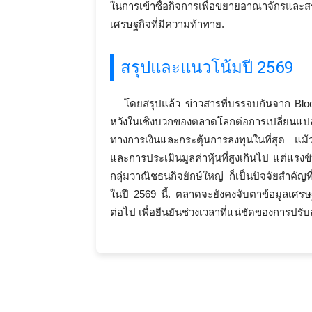
ในการเข้าซื้อกิจการเพื่อขยายอาณาจักรและ
เศรษฐกิจที่มีความท้าทาย.
สรุปและแนวโน้มปี 2569
โดยสรุปแล้ว ข่าวสารที่บรรจบกันจาก Bl
หวังในเชิงบวกของตลาดโลกต่อการเปลี่ยนแ
ทางการเงินและกระตุ้นการลงทุนในที่สุด แม
และการประเมินมูลค่าหุ้นที่สูงเกินไป แต่แร
กลุ่มวาณิชธนกิจยักษ์ใหญ่ ก็เป็นปัจจัยสำคัญ
ในปี 2569 นี้. ตลาดจะยังคงจับตาข้อมูลเศรษ
ต่อไป เพื่อยืนยันช่วงเวลาที่แน่ชัดของการปรั