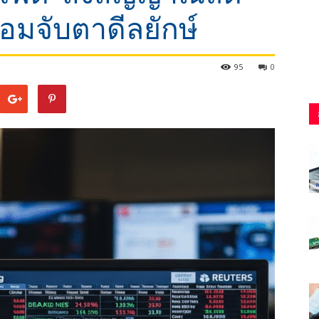
้อมจับตาดีลยักษ์
95
0