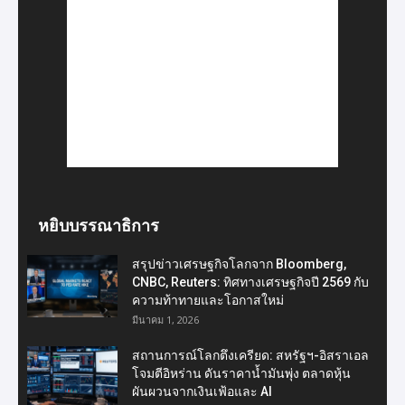
หยิบบรรณาธิการ
สรุปข่าวเศรษฐกิจโลกจาก Bloomberg,
CNBC, Reuters: ทิศทางเศรษฐกิจปี 2569 กับ
ความท้าทายและโอกาสใหม่
มีนาคม 1, 2026
สถานการณ์โลกตึงเครียด: สหรัฐฯ-อิสราเอล
โจมตีอิหร่าน ดันราคาน้ำมันพุ่ง ตลาดหุ้น
ผันผวนจากเงินเฟ้อและ AI