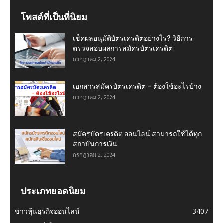
โพสต์ที่เป็นที่นิยม
เช็คผลอนุมัติบัตรเครดิตอย่างไร? วิธีการ
ตรวจสอบผลการสมัครบัตรเครดิต
กรกฎาคม 2, 2024
เอกสารสมัครบัตรเครดิต – ต้องใช้อะไรบ้าง
กรกฎาคม 2, 2024
สมัครบัตรเครดิต ออนไลน์ สามารถใช้ได้ทุก
สถาบันการเงิน
กรกฎาคม 2, 2024
ประเภทยอดนิยม
ข่าวหุ้นธุรกิจออนไลน์
3407