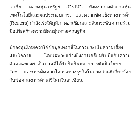
เอเชีย, ตลาดหุ้นสหรัฐฯ (CNBC) ยังคงแกว่งตัวตามหุ้น
เทคโนโลยีและผลประกอบการ, และความขัดแย้งทางการค้า
(Reuters) กำลังเร่งให้ภูมิภาคอาเซียนและจีนกระชับความร่วม
มือเพื่อสร้างความยืดหยุ่นทางเศรษฐกิจ
นักลงทุนไทยควรใช้ข้อมูลเหล่านี้ในการประเมินความเสี่ยง
และโอกาส โดยเฉพาะอย่างยิ่งการเตรียมรับมือกับความ
ผันผวนของค่าเงินบาทที่ได้รับอิทธิพลจากการตัดสินใจของ
Fed และการติดตามโอกาสทางธุรกิจในภาคส่วนที่เกี่ยวข้อง
กับข้อตกลงการค้าเสรีใหม่ในอาเซียน.