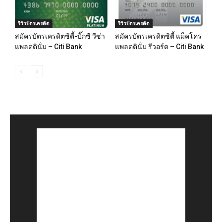
รีวิวบัตรเครดิต
รีวิวบัตรเครดิต
สมัครบัตรเครดิตซิตี้-บิ๊กซี วีซ่า
สมัครบัตรเครดิตซิตี้ แม็คโคร
แพลตตินั่ม – Citi Bank
แพลตตินั่ม รีวอร์ด – Citi Bank