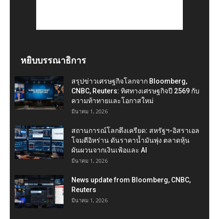
หยิบบรรณาธิการ
สรุปข่าวเศรษฐกิจโลกจาก Bloomberg,
CNBC, Reuters: ทิศทางเศรษฐกิจปี 2569 กับ
ความท้าทายและโอกาสใหม่
มีนาคม 1, 2026
สถานการณ์โลกตึงเครียด: สหรัฐฯ-อิสราเอล
โจมตีอิหร่าน ดันราคาน้ำมันพุ่ง ตลาดหุ้น
ผันผวนจากเงินเฟ้อและ AI
มีนาคม 1, 2026
News update from Bloomberg, CNBC,
Reuters
มีนาคม 1, 2026