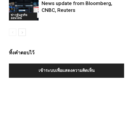
News update from Bloomberg,
CNBC, Reuters
ข่าวหุ้นธุรกิจ
ออนไลน์
ทิ้งคำตอบไว้
เข้าระบบเพื่อแสดงความคิดเห็น