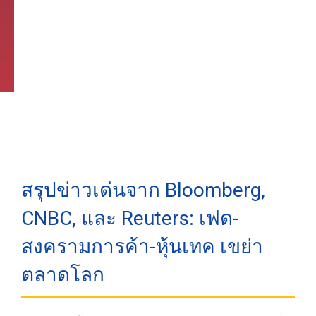
สรุปข่าวเด่นจาก Bloomberg,
CNBC, และ Reuters: เฟด-
สงครามการค้า-หุ้นเทค เขย่า
ตลาดโลก