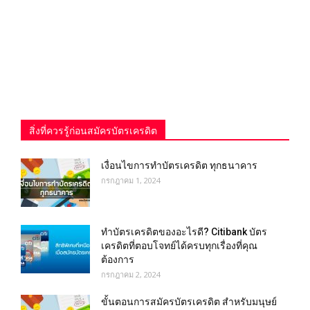
สิ่งที่ควรรู้ก่อนสมัครบัตรเครดิต
เงื่อนไขการทําบัตรเครดิต ทุกธนาคาร
กรกฎาคม 1, 2024
ทำบัตรเครดิตของอะไรดี? Citibank บัตร
เครดิตที่ตอบโจทย์ได้ครบทุกเรื่องที่คุณ
ต้องการ
กรกฎาคม 2, 2024
ขั้นตอนการสมัครบัตรเครดิต สำหรับมนุษย์