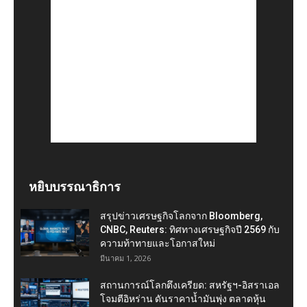
หยิบบรรณาธิการ
สรุปข่าวเศรษฐกิจโลกจาก Bloomberg,
CNBC, Reuters: ทิศทางเศรษฐกิจปี 2569 กับ
ความท้าทายและโอกาสใหม่
มีนาคม 1, 2026
สถานการณ์โลกตึงเครียด: สหรัฐฯ-อิสราเอล
โจมตีอิหร่าน ดันราคาน้ำมันพุ่ง ตลาดหุ้น