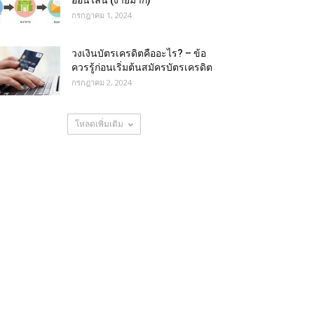
ออนไลน์ (ง่ายมาก)
กรกฎาคม 1, 2024
วงเงินบัตรเครดิตคืออะไร? – ข้อ
ควรรู้ก่อนเริ่มต้นสมัครบัตรเครดิต
กรกฎาคม 2, 2024
โหลดเพิ่มเติม