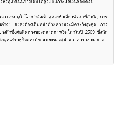
ารลงทุนที่เน้นการเติบโตสูงแต่มีกระแสเงินสดติดลบ
่า เศรษฐกิจโลกกำลังเข้าสู่ช่วงหัวเลี้ยวหัวต่อที่สำคัญ การ
ลางต่างๆ ยังคงต้องเดินหน้าด้วยความระมัดระวังสูงสุด การ
างลึกซึ้งต่อทิศทางของตลาดการเงินโลกในปี 2569 ซึ่งนัก
ข้อมูลเศรษฐกิจและถ้อยแถลงของผู้นำธนาคารกลางอย่าง