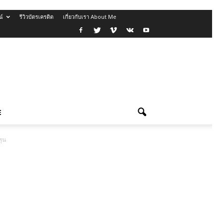
น์
รีวิวบัตรเครดิต
เกี่ยวกับเรา About Me
E
ทุน