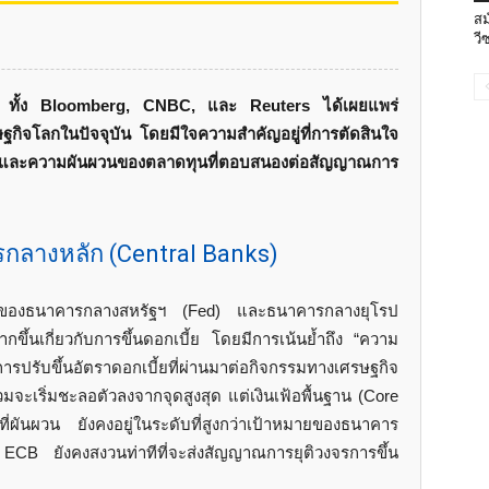
สม
วี
ลก ทั้ง Bloomberg, CNBC, และ Reuters ได้เผยแพร่
ฐกิจโลกในปัจจุบัน โดยมีใจความสำคัญอยู่ที่การตัดสินใจ
และความผันผวนของตลาดทุนที่ตอบสนองต่อสัญญาณการ
ลางหลัก (Central Banks)
ดของธนาคารกลางสหรัฐฯ (Fed) และธนาคารกลางยุโรป
กขึ้นเกี่ยวกับการขึ้นดอกเบี้ย โดยมีการเน้นย้ำถึง “ความ
รับขึ้นอัตราดอกเบี้ยที่ผ่านมาต่อกิจกรรมทางเศรษฐกิจ
มจะเริ่มชะลอตัวลงจากจุดสูงสุด แต่เงินเฟ้อพื้นฐาน (Core
ี่ผันผวน ยังคงอยู่ในระดับที่สูงกว่าเป้าหมายของธนาคาร
CB ยังคงสงวนท่าทีที่จะส่งสัญญาณการยุติวงจรการขึ้น