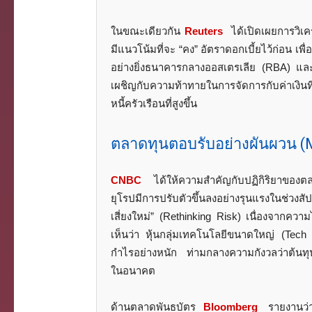
ในขณะเดียวกัน
Reuters
ได้เปิดเผยการวิเค
มีแนวโน้มที่จะ “คง” อัตราดอกเบี้ยไว้ก่อ
อย่างยิ่งธนาคารกลางออสเตรเลีย (RBA) แล
เผชิญกับความท้าทายในการจัดการกับค่าเงินที
หนี้ครัวเรือนที่สูงขึ้น
ตลาดทุนตอบรับอย่างผันผวน (Ma
CNBC
ได้ให้ความสำคัญกับปฏิกิริยาของตล
ยุโรปมีการปรับตัวขึ้นลงอย่างรุนแรงในช่วงสั
เสี่ยงใหม่” (Rethinking Risk) เนื่องจากคว
เห็นว่า หุ้นกลุ่มเทคโนโลยีขนาดใหญ่ (Tech 
กำไรอย่างหนัก ท่ามกลางความกังวลว่าต้นทุน
ในอนาคต
ด้านตลาดพันธบัตร
Bloomberg
รายงานว่า