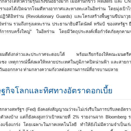
กลางได้ทวีความรุนแรงขึ้นอย่างมาก เมื่อสำนักข่าว Reuters และ C
ราเอลได้เปิดฉากโจมตีทางอากาศและทางทะเลในอิหร่าน โดยมุ่งเป้าไปท
์ปฏิวัติอิหร่าน (Revolutionary Guards) และโครงสร้างพื้นฐานขีปนาว
ิหร่าน รวมถึงกรุงเตหะราน ประธานาธิบดีโดนัลด์ ทรัมป์ ของสหรัฐฯ ยื
ัติการรบครั้งใหญ่” ในอิหร่าน โดยมีวัตถุประสงค์เพื่อกำจัดภัยคุกค
โจมตีดังกล่าวและประกาศจะตอบโต้ พร้อมเรียกร้องให้คณะมนตรีคว
ซง เหตุการณ์นี้ส่งผลให้หลายประเทศในภูมิภาคปิดน่านฟ้า และสายก
ตะวันออกกลาง ท่ามกลางความกังวลต่อสถานการณ์ที่อาจบานปลาย
ฐกิจโลกและทิศทางอัตราดอกเบี้ย
กลางสหรัฐฯ (Fed) ยังคงส่งสัญญาณว่าจะไม่เร่งรีบในการปรับลดอัตราดอ
ลอตัวลงบ้าง แต่ก็ยังคงสูงกว่าเป้าหมายที่ 2% รายงานจาก Bloomberg ร
างแข็งแกร่ง โดยเฉพาะในภาคเทคโนโลยี ทำให้ยังไม่มีความจำเป็นเร