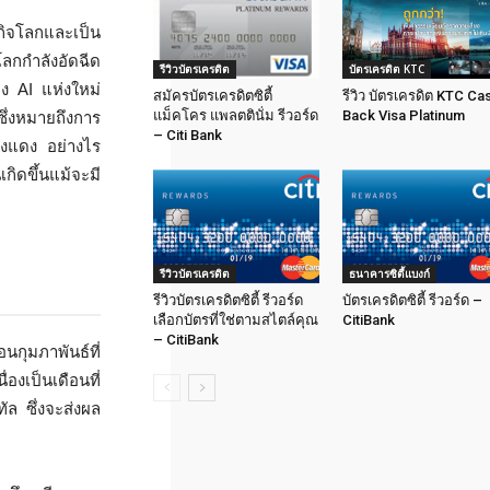
ิจโลกและเป็น
ลกกำลังอัดฉีด
รีวิวบัตรเครดิต
บัตรเครดิต KTC
าง AI แห่งใหม่
สมัครบัตรเครดิตซิตี้
รีวิว บัตรเครดิต KTC Ca
แม็คโคร แพลตตินั่ม รีวอร์ด
Back Visa Platinum
ซึ่งหมายถึงการ
– Citi Bank
องแดง อย่างไร
ิดขึ้นแม้จะมี
รีวิวบัตรเครดิต
ธนาคารซิตี้แบงก์
รีวิวบัตรเครดิตซิตี้ รีวอร์ด
บัตรเครดิตซิตี้ รีวอร์ด –
เลือกบัตรที่ใช่ตามสไตล์คุณ
CitiBank
– CitiBank
กุมภาพันธ์ที่
่องเป็นเดือนที่
ล ซึ่งจะส่งผล