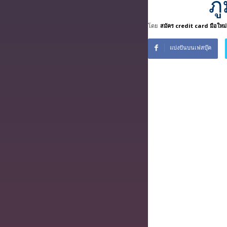
ภ
โดย
สมัคร credit card มือใหม่
แบ่งปันบนเฟสบุ๊ค