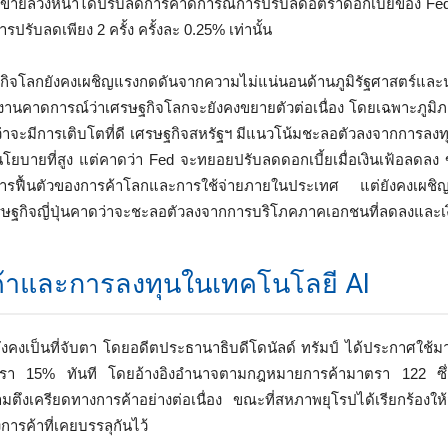
อขายล่วงหน้าได้ปรับลดการคาดการณ์การปรับลดอัตราดอกเบี้ยของ Fed
ปรับลดเพียง 2 ครั้ง ครั้งละ 0.25% เท่านั้น
โลกยังคงเผชิญแรงกดดันจากความไม่แน่นอนด้านภูมิรัฐศาสตร์และ
งานคาดการณ์ว่าเศรษฐกิจโลกจะยังคงขยายตัวต่อเนื่อง โดยเฉพาะภูมิภ
คาดว่าจะมีการเติบโตที่ดี เศรษฐกิจสหรัฐฯ มีแนวโน้มชะลอตัวลงจากการลง
โยบายที่สูง แต่คาดว่า Fed จะทยอยปรับลดดอกเบี้ยเมื่อเงินเฟ้อลดลง 
ารฟื้นตัวของการค้าโลกและการใช้จ่ายภายในประเทศ แต่ยังคงเผชิ
ศรษฐกิจญี่ปุ่นคาดว่าจะชะลอตัวลงจากการบริโภคภาคเอกชนที่ลดลงและเงิ
้าและการลงทุนในเทคโนโลยี AI
งคงเป็นที่จับตา โดยอดีตประธานาธิบดีโดนัลด์ ทรัมป์ ได้ประกาศใช้
นอัตรา 15% ทันที โดยอ้างอิงอำนาจตามกฎหมายการค้ามาตรา 122 ซึ่
ึงเครียดทางการค้าอย่างต่อเนื่อง ขณะที่สหภาพยุโรปได้เรียกร้องให้ส
ารค้าที่เคยบรรลุกันไว้