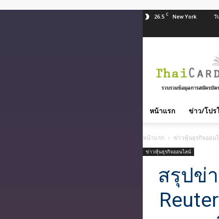
C
26.5
วั
New York
สมัคร
บัตร
เครดิต
บัตร
กด
เงินสด
หน้าแรก
ข่าว/โปรโ
และ
สิน
หน้าแรก
ข่าวหุ้นธุรกิจออนไ
เชื่อ
บุคคล
ข่าวหุ้นธุรกิจออนไลน์
ทุก
สรุปข่
ธนาคาร
อนุมัติ
Reuter
เร็ว
บริการ
ฟรี