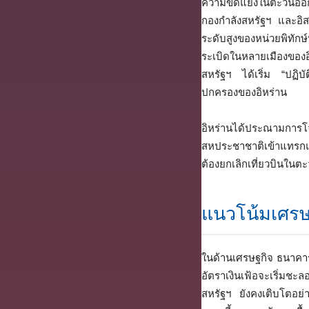
ความขัดแย้งในตะวันออก
กองกำลังสหรัฐฯ และอิส
ระดับสูงของหน่วยพิทักษ
ระเบิดในหลายเมืองของอ
สหรัฐฯ ได้เริ่ม “ปฏิบ
ปกครองของอิหร่าน
อิหร่านได้ประณามการ
สหประชาชาติเข้าแทรกแ
ต้องยกเลิกเที่ยวบินใน
แนวโน้มเศรษ
ในด้านเศรษฐกิจ ธนาคาร
อัตราเงินเฟ้อจะเริ่มชะ
สหรัฐฯ ยังคงเติบโตอย่