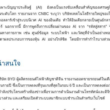
าะปัญญาประดิษฐ์ (AI) ยังคงเป็นแรงขับเคลื่อนสำคัญของเศรษฐก
ันระดับโลก รายงานจาก CNBC ระบุว่า บริษัทเทคโนโลยีรายใหญ่ของโ
ลลาร์เข้าสู่ระบบนิเวศ AI ของอินเดีย ทำให้อินเดียกลายเป็นศูนย์กล
ร์ นอกจากนี้ มีการพูดถึงการเปลี่ยนผ่านของ AI จาก “รหัสสู่สสาร” 
านทางกายภาพ เช่น ศูนย์ข้อมูล ระบบไฟฟ้า และวัสดุที่จำเป็นอย่างท
บตาผลประกอบการของหุ้น AI อย่างใกล้ชิด โดยมีการทำกำไรบางส่วนเก
น่าสนใจ
ริษัท BYD ผู้ผลิตรถยนต์ไฟฟ้าสัญชาติจีน รายงานยอดขายรถยนต์ในเดือน
็นรายปี ซึ่งเป็นการลดลงที่รุนแรงที่สุดในรอบ 6 ปี และเป็นการลดลงต่อเนื
ังปรับโครงสร้างห้องข่าวเพื่อรวมการดำเนินงานด้านโทรทัศน์และดิจิทั
างส่วน และเตรียมเปิดตัวระบบสมาชิกแบบชำระเงินสำหรับเว็บไซต์