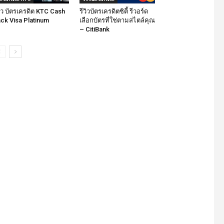
วิว บัตรเครดิต KTC Cash
รีวิวบัตรเครดิตซิตี้ รีวอร์ด
ck Visa Platinum
เลือกบัตรที่ใช่ตามสไตล์คุณ
– CitiBank