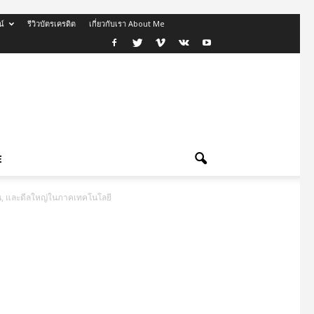
น์
รีวิวบัตรเครดิต
เกี่ยวกับเรา About Me
E
ผวน, และดีลใหญ่ในภาคเทคโนโลยี