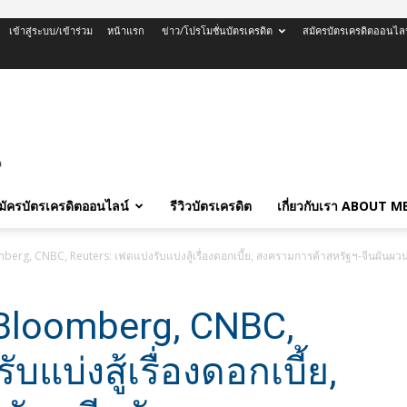
เข้าสู่ระบบ/เข้าร่วม
หน้าแรก
ข่าว/โปรโมชั่นบัตรเครดิต
สมัครบัตรเครดิตออนไล
มัครบัตรเครดิตออนไลน์
รีวิวบัตรเครดิต
เกี่ยวกับเรา ABOUT M
berg, CNBC, Reuters: เฟดแบ่งรับแบ่งสู้เรื่องดอกเบี้ย, สงครามการค้าสหรัฐฯ-จีนผัน
 Bloomberg, CNBC,
บแบ่งสู้เรื่องดอกเบี้ย,