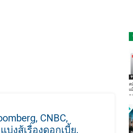
ร
สม
แม
– 
loomberg, CNBC,
่งสู้เรื่องดอกเบี้ย,
บ