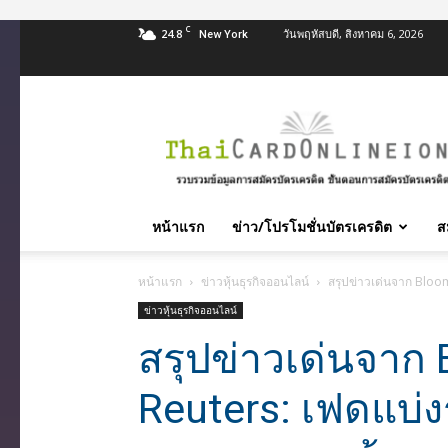
C
24.8
วันพฤหัสบดี, สิงหาคม 6, 2026
New York
สมัคร
บัตร
เครดิต
บัตร
กด
หน้าแรก
ข่าว/โปรโมชั่นบัตรเครดิต
ส
เงินสด
และ
หน้าแรก
ข่าวหุ้นธุรกิจออนไลน์
สรุปข่าวเด่นจาก Bloom
สิน
ข่าวหุ้นธุรกิจออนไลน์
เชื่อ
บุคคล
สรุปข่าวเด่นจาก
ทุก
ธนาคาร
Reuters: เฟดแบ่งรั
อนุมัติ
เร็ว