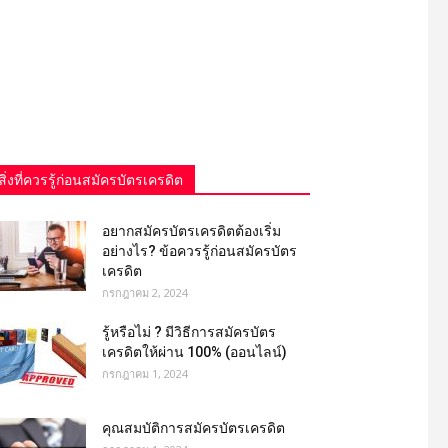
สิ่งที่ควรรู้ก่อนสมัครบัตรเครดิต
อยากสมัครบัตรเครดิตต้องเริ่ม
อย่างไร? ข้อควรรู้ก่อนสมัครบัตร
เครดิต
กรกฎาคม 2, 2024
รู้หรือไม่ ? มีวิธีการสมัครบัตร
เครดิตให้ผ่าน 100% (ออนไลน์)
กรกฎาคม 1, 2024
คุณสมบัติการสมัครบัตรเครดิต