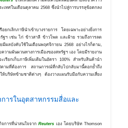
ระเทศในเดือนตุลาคม 2568 ซึ่งนำไปสู่การบรรลุข้อตกลง
ือยกเลิกภาษีนำเข้าบางรายการ โดยเฉพาะอย่างยิ่งการ
ัฐฯ เช่น ไก่ ข้าวสาลี ข้าวโพด และฝ้าย รวมถึงการลด
มีผลบังคับใช้ในเดือนพฤศจิกายน 2568 อย่างไรก็ตาม,
วยความผันผวนทางการเมืองของสหรัฐฯ เอง โดยมีรายงาน
่าจะเรียกเก็บภาษีเพิ่มเติมในอัตรา 100% สำหรับสินค้านำ
ตามที่ต้องการ สถานการณ์ที่กลับไปกลับมานี้ตอกย้ำถึง
บริษัทข้ามชาติต่างๆ ต้องวางแผนรับมือกับความเสี่ยง
จการในอุตสาหกรรมสื่อและ
ิจการที่น่าสนใจจาก
Reuters
เอง โดยบริษัท Thomson