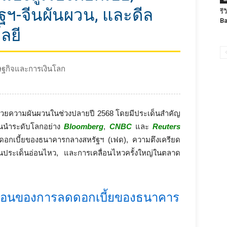
ฯ-จีนผันผวน, และดีล
รี
Ba
ลยี
ษฐกิจและการเงินโลก
้วยความผันผวนในช่วงปลายปี 2568 โดยมีประเด็นสำคัญ
ชั้นนำระดับโลกอย่าง
Bloomberg
,
CNBC
และ
Reuters
ราดอกเบี้ยของธนาคารกลางสหรัฐฯ (เฟด), ความตึงเครียด
ป็นประเด็นอ่อนไหว, และการเคลื่อนไหวครั้งใหญ่ในตลาด
่นอนของการลดดอกเบี้ยของธนาคาร