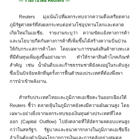
— รายงานโดย Reuters —
Reuters มุ่งเน้นไปที่ผลกระทบจากความตึงเครียดทาง
ภูมิรัฐศาสตร์ที่ส่งผลกระทบต่อห่วงโซ่อุปทานโลกและตลาด
เกิดใหม่ในเอเชีย. รายงานระบุว่า ความขัดแย้งทางการค้า
และนโยบายกีดกันทางการค้าที่เพิ่มขึ้นได้สร้างความปั่นป่วน
ให้กับกระแสการค้าโลก โดยเฉพาะการขนส่งสินค้าทางทะเล
ที่มีต้นทุนเพิ่มสูงขึ้นอย่างมาก ทำให้ราคาสินค้าโภคภัณฑ์
สำคัญ เช่น น้ำมันดิบและก๊าซธรรมชาติยังคงอยู่ในระดับสูง
ซึ่งเป็นปัจจัยหลักที่ฉุดรั้งการฟื้นตัวของประเทศที่ต้องพึ่งพา
การนำเข้าพลังงาน.
สำหรับประเทศไทยและภูมิภาคเอเชียตะวันออกเฉียงใต้
Reuters ชี้ว่า ตลาดหุ้นในภูมิภาคยังคงมีความผันผวนสูง โดย
เฉพาะอย่างยิ่งจากผลกระทบของเงินทุนต่างประเทศที่ไหล
ออก (Capital Outflow) ไปยังตลาดที่ให้อัตราผลตอบแทนสูง
กว่าในสหรัฐฯ. รัฐบาลและธนาคารกลางในภูมิภาคเอเชียจึง
จำเป็นต้องดำเนินนโยบายการเงินและการคลังอย่างสมดุล