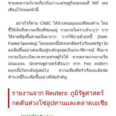
ช่วยลดความกังวลเกี่ยวกับภาวะเศรษฐกิจถดถอยที่ IMF เคย
เตือนไว้ก่อนหน้านี้.
อย่างไรก็ตาม CNBC ได้นำเสนอมุมมองที่สองด้าน โดย
ชี้ให้เห็นถึงความเสี่ยงที่ซ่อนอยู่ รายงานวิเคราะห์ระบุว่า การ
ใช้จ่ายที่สูงขึ้นส่วนหนึ่งมาจาก ‘การใช้จ่ายด้วยหนี้’ (Debt-
Fueled Spending) โดยยอดหนี้บัตรเครดิตครัวเรือนสหรัฐฯ ยัง
คงเพิ่มขึ้นอย่างต่อเนื่องสู่ระดับสูงสุดเป็นประวัติการณ์ ซึ่งอาจ
กลายเป็นระเบิดเวลาทางเศรษฐกิจได้ หากตลาดแรงงานเริ่ม
อ่อนแอลง. นักเศรษฐศาสตร์เตือนว่า หาก Fed คงอัตรา
ดอกเบี้ยในระดับสูงต่อไป ความเสี่ยงที่ครัวเรือนจะผิดนัด
ชำระหนี้ก็จะเพิ่มขึ้นอย่างมีนัยสำคัญ
รายงานจาก Reuters: ภูมิรัฐศาสตร์
กดดันห่วงโซ่อุปทานและตลาดเอเชีย