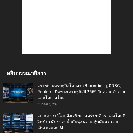
หยิบบรรณาธิการ
สรุปข่าวเศรษฐกิจโลกจาก Bloomberg, CNBC,
Reuters: ทิศทางเศรษฐกิจปี 2569 กับความท้าทาย
และโอกาสใหม่
มีนาคม 1, 2026
สถานการณ์โลกตึงเครียด: สหรัฐฯ-อิสราเอลโจมตี
อิหร่าน ดันราคาน้ำมันพุ่ง ตลาดหุ้นผันผวนจาก
เงินเฟ้อและ AI