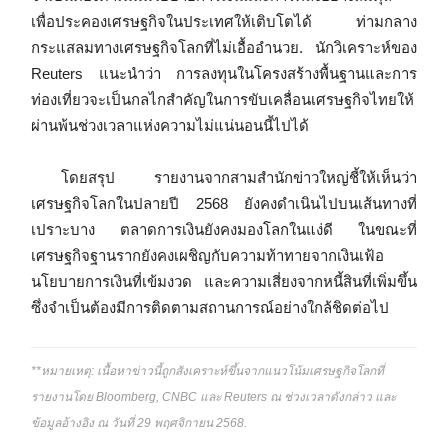
เพื่อประคองเศรษฐกิจในประเทศให้เติบโตได้ ท่ามกลาง
กระแสลมทางเศรษฐกิจโลกที่ไม่เอื้ออำนวย. นักวิเคราะห์ของ
Reuters แนะนำว่า การลงทุนในโครงสร้างพื้นฐานและการ
ท่องเที่ยวจะเป็นกลไกสำคัญในการขับเคลื่อนเศรษฐกิจไทยให้
ผ่านพ้นช่วงเวลาแห่งความไม่แน่นอนนี้ไปได้
โดยสรุป รายงานจากสามสำนักข่าวใหญ่ชี้ให้เห็นว่า
เศรษฐกิจโลกในปลายปี 2568 ยังคงดำเนินไปบนเส้นทางที่
เปราะบาง ตลาดการเงินยังคงมองโลกในแง่ดี ในขณะที่
เศรษฐกิจฐานรากยังคงเผชิญกับความท้าทายจากเงินเฟ้อ
นโยบายการเงินที่เข้มงวด และความเสี่ยงจากหนี้สินที่เพิ่มขึ้น
ซึ่งจำเป็นต้องมีการติดตามสถานการณ์อย่างใกล้ชิดต่อไป
**หมายเหตุ: เนื้อหาข่าวนี้ถูกสังเคราะห์ขึ้นจากแนวโน้มเศรษฐกิจโลกที่
รายงานโดย Bloomberg, CNBC และ Reuters ณ ช่วงเวลาดังกล่าว และ
ข้อมูลอ้างอิง ณ วันที่ 29 พฤศจิกายน 2568.