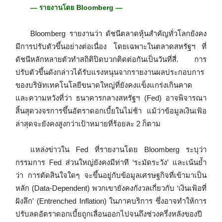
— รายงานโดย Bloomberg —
Bloomberg รายงานว่า ดัชนีตลาดหุ้นสำคัญทั่วโลกยังคง
มีการปรับตัวขึ้นอย่างต่อเนื่อง โดยเฉพาะในตลาดสหรัฐฯ ที่
ดัชนีหลักหลายตัวทำสถิติปิดบวกติดต่อกันเป็นวันที่สี่. การ
ปรับตัวขึ้นดังกล่าวได้รับแรงหนุนจากรายงานผลประกอบการ
ของบริษัทเทคโนโลยีขนาดใหญ่ที่ยังคงแข็งแกร่งเกินคาด
และความหวังที่ว่า ธนาคารกลางสหรัฐฯ (Fed) อาจพิจารณา
สิ้นสุดวงจรการขึ้นอัตราดอกเบี้ยในไม่ช้า แม้ว่าข้อมูลเงินเฟ้อ
ล่าสุดจะยังคงสูงกว่าเป้าหมายที่ร้อยละ 2 ก็ตาม
แหล่งข่าวใน Fed ที่รายงานโดย Bloomberg ระบุว่า
กรรมการ Fed ส่วนใหญ่ยังคงมีท่าที ‘ระมัดระวัง’ และเน้นย้ำ
ว่า การตัดสินใจใดๆ จะขึ้นอยู่กับข้อมูลเศรษฐกิจที่เข้ามาเป็น
หลัก (Data-Dependent) พวกเขายังคงกังวลเกี่ยวกับ ‘เงินเฟ้อที่
ฝังลึก’ (Entrenched Inflation) ในภาคบริการ ซึ่งอาจทำให้การ
ปรับลดอัตราดอกเบี้ยถูกเลื่อนออกไปจนถึงช่วงครึ่งหลังของปี