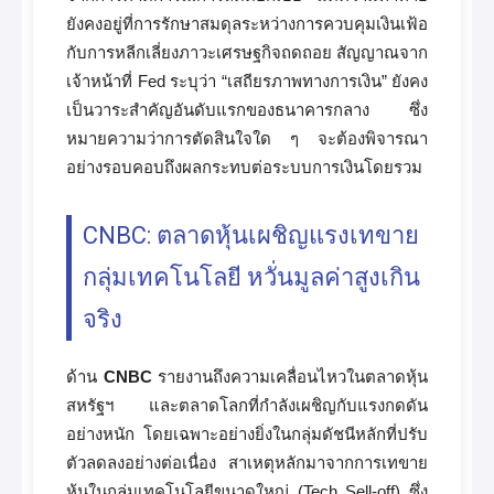
ยังคงอยู่ที่การรักษาสมดุลระหว่างการควบคุมเงินเฟ้อ
กับการหลีกเลี่ยงภาวะเศรษฐกิจถดถอย สัญญาณจาก
เจ้าหน้าที่ Fed ระบุว่า “เสถียรภาพทางการเงิน” ยังคง
เป็นวาระสำคัญอันดับแรกของธนาคารกลาง ซึ่ง
หมายความว่าการตัดสินใจใด ๆ จะต้องพิจารณา
อย่างรอบคอบถึงผลกระทบต่อระบบการเงินโดยรวม
CNBC: ตลาดหุ้นเผชิญแรงเทขาย
กลุ่มเทคโนโลยี หวั่นมูลค่าสูงเกิน
จริง
ด้าน
CNBC
รายงานถึงความเคลื่อนไหวในตลาดหุ้น
สหรัฐฯ และตลาดโลกที่กำลังเผชิญกับแรงกดดัน
อย่างหนัก โดยเฉพาะอย่างยิ่งในกลุ่มดัชนีหลักที่ปรับ
ตัวลดลงอย่างต่อเนื่อง สาเหตุหลักมาจากการเทขาย
หุ้นในกลุ่มเทคโนโลยีขนาดใหญ่ (Tech Sell-off) ซึ่ง