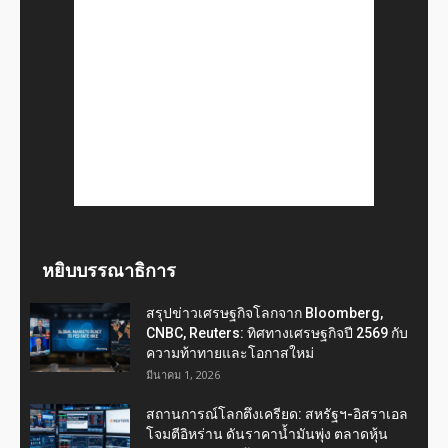
หยิบบรรณาธิการ
สรุปข่าวเศรษฐกิจโลกจาก Bloomberg,
CNBC, Reuters: ทิศทางเศรษฐกิจปี 2569 กับ
ความท้าทายและโอกาสใหม่
มีนาคม 1, 2026
สถานการณ์โลกตึงเครียด: สหรัฐฯ-อิสราเอล
โจมตีอิหร่าน ดันราคาน้ำมันพุ่ง ตลาดหุ้น