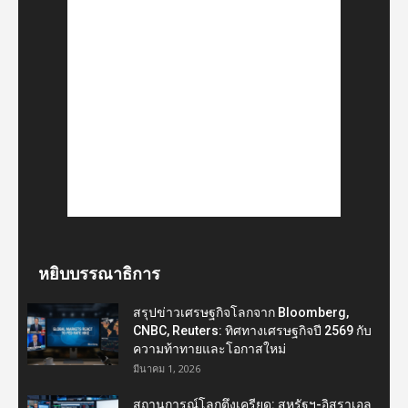
หยิบบรรณาธิการ
สรุปข่าวเศรษฐกิจโลกจาก Bloomberg,
CNBC, Reuters: ทิศทางเศรษฐกิจปี 2569 กับ
ความท้าทายและโอกาสใหม่
มีนาคม 1, 2026
สถานการณ์โลกตึงเครียด: สหรัฐฯ-อิสราเอล