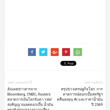
บทความก่อนหน้านี้
บทความถัดไป
อัปเดตข่าวสารจาก
สรุปข่าวเศรษฐกิจโลก: การ
Bloomberg, CNBC, Reuters:
คาดการณ์ดอกเบี้ยสหรัฐฯ
ตลาดการเงินโลกจับตา ‘เฟด’
คลื่นลงทุน AI และราคาน้ำมัน
ส่งสัญญาณลดดอกเบี้ย น้ำมัน
ปี 2569
ทรงตัวท่ามกลางความเสี่ยง