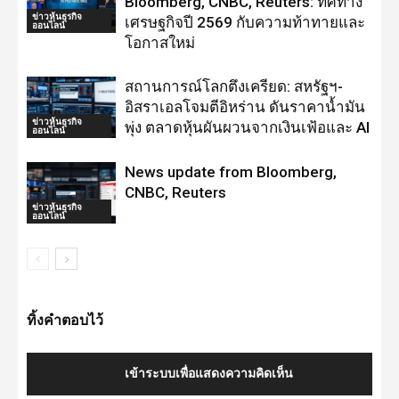
Bloomberg, CNBC, Reuters: ทิศทาง
ข่าวหุ้นธุรกิจ
เศรษฐกิจปี 2569 กับความท้าทายและ
ออนไลน์
โอกาสใหม่
สถานการณ์โลกตึงเครียด: สหรัฐฯ-
อิสราเอลโจมตีอิหร่าน ดันราคาน้ำมัน
ข่าวหุ้นธุรกิจ
พุ่ง ตลาดหุ้นผันผวนจากเงินเฟ้อและ AI
ออนไลน์
News update from Bloomberg,
CNBC, Reuters
ข่าวหุ้นธุรกิจ
ออนไลน์
ทิ้งคำตอบไว้
เข้าระบบเพื่อแสดงความคิดเห็น