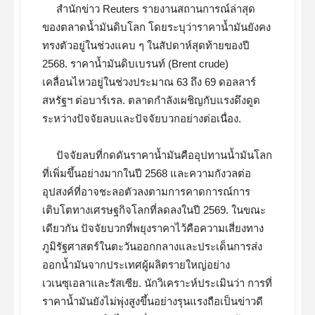
สำนักข่าว Reuters รายงานสถานการณ์ล่าสุด
ของตลาดน้ำมันดิบโลก โดยระบุว่าราคาน้ำมันยังคง
ทรงตัวอยู่ในช่วงแคบ ๆ ในสัปดาห์สุดท้ายของปี
2568. ราคาน้ำมันดิบเบรนท์ (Brent crude)
เคลื่อนไหวอยู่ในช่วงประมาณ 63 ถึง 69 ดอลลาร์
สหรัฐฯ ต่อบาร์เรล. ตลาดกำลังเผชิญกับแรงดึงดูด
ระหว่างปัจจัยลบและปัจจัยบวกอย่างต่อเนื่อง.
ปัจจัยลบที่กดดันราคาน้ำมันคืออุปทานน้ำมันโลก
ที่เพิ่มขึ้นอย่างมากในปี 2568 และความกังวลต่อ
อุปสงค์ที่อาจชะลอตัวลงตามการคาดการณ์การ
เติบโตทางเศรษฐกิจโลกที่ลดลงในปี 2569. ในขณะ
เดียวกัน ปัจจัยบวกที่พยุงราคาไว้คือความเสี่ยงทาง
ภูมิรัฐศาสตร์ในตะวันออกกลางและประเด็นการส่ง
ออกน้ำมันจากประเทศผู้ผลิตรายใหญ่อย่าง
เวเนซุเอลาและรัสเซีย. นักวิเคราะห์ประเมินว่า การที่
ราคาน้ำมันยังไม่พุ่งสูงขึ้นอย่างรุนแรงถือเป็นข่าวดี