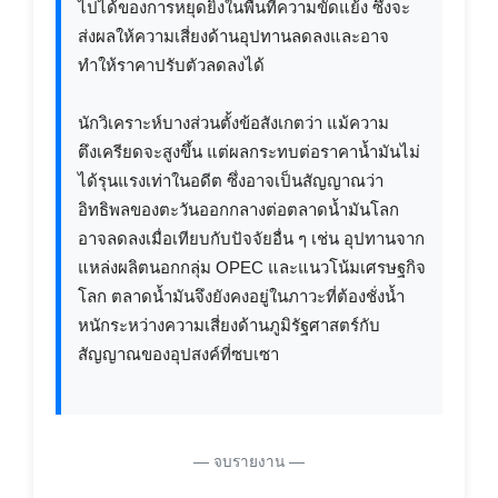
ไปได้ของการหยุดยิงในพื้นที่ความขัดแย้ง ซึ่งจะ
ส่งผลให้ความเสี่ยงด้านอุปทานลดลงและอาจ
ทำให้ราคาปรับตัวลดลงได้
นักวิเคราะห์บางส่วนตั้งข้อสังเกตว่า แม้ความ
ตึงเครียดจะสูงขึ้น แต่ผลกระทบต่อราคาน้ำมันไม่
ได้รุนแรงเท่าในอดีต ซึ่งอาจเป็นสัญญาณว่า
อิทธิพลของตะวันออกกลางต่อตลาดน้ำมันโลก
อาจลดลงเมื่อเทียบกับปัจจัยอื่น ๆ เช่น อุปทานจาก
แหล่งผลิตนอกกลุ่ม OPEC และแนวโน้มเศรษฐกิจ
โลก ตลาดน้ำมันจึงยังคงอยู่ในภาวะที่ต้องชั่งน้ำ
หนักระหว่างความเสี่ยงด้านภูมิรัฐศาสตร์กับ
สัญญาณของอุปสงค์ที่ซบเซา
— จบรายงาน —