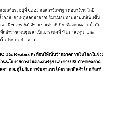
ฉลี่ยจะอยู่ที่ 62.23 ดอลลาร์สหรัฐฯ ต่อบาร์เรลในปี
้งก่อน. สาเหตุหลักมาจากปริมาณอุปทานน้ำมันที่เพิ่มขึ้น
ะ Reuters ยังได้รายงานข่าวที่เกี่ยวข้องกับตลาดน้ำมัน
ี่กล่าวว่าเวเนซูเอลาเป็นประเทศที่ “ไม่น่าลงทุน” และ
การในประเทศดังกล่าว.
C และ Reuters สะท้อนให้เห็นว่าตลาดการเงินโลกในช่วง
่ยงด้านนโยบายการเงินของสหรัฐฯ และการปรับตัวของตลาด
ผ่านมา ควบคู่ไปกับการจับตาแนวโน้มราคาสินค้าโภคภัณฑ์