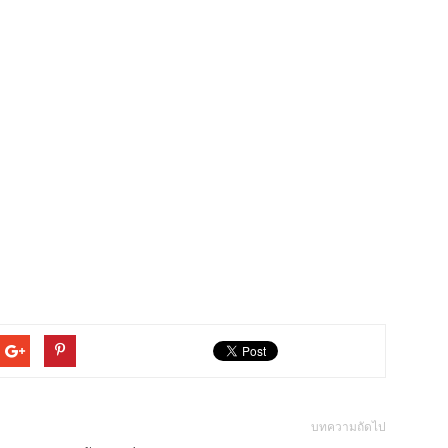
บทความถัดไป