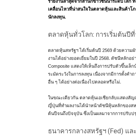
รายงานล่าสุดจากสำนักข่าวชั้นนำระดับโลก ทั
เคลื่อนไหวที่น่าสนใจในตลาดหุ้นและสินค้าโภค
นักลงทุน.
ตลาดหุ้นทั่วโลก: การเริ่มต้นป
ตลาดหุ้นสหรัฐฯ ได้เริ่มต้นปี 2569 ด้วยควา
งานได้อย่างยอดเยี่ยมในปี 2568. ดัชนีหลักอ
Composite แสดงให้เห็นถึงการปรับตัวขึ้นเล็ก
ระมัดระวังในการลงทุน เนื่องจากมีการตั้งคำ
อื่น ๆ ได้อย่างต่อเนื่องไปตลอดหรือไม่.
ในขณะเดียวกัน ตลาดหุ้นเอเชียกลับแสดงสัญญา
ญี่ปุ่นที่ทำผลงานได้นำหน้าดัชนีหุ้นหลักของสหร
ต้นปีจนถึงปัจจุบัน ซึ่งเป็นผลมาจากการปรั
ธนาคารกลางสหรัฐฯ (Fed) และ