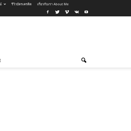
น์
รีวิวบัตรเครดิต
เกี่ยวกับเรา About Me
E