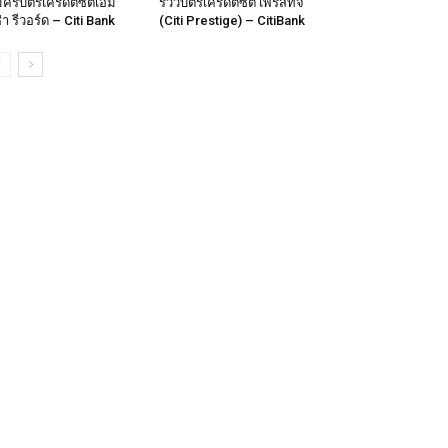
ัครบัตรเครดิตซิตี้เอ็ม
รีวิวบัตรเครดิตซิตี้ เพรสทีจ
ซ่า รีวอร์ด – Citi Bank
(Citi Prestige) – CitiBank