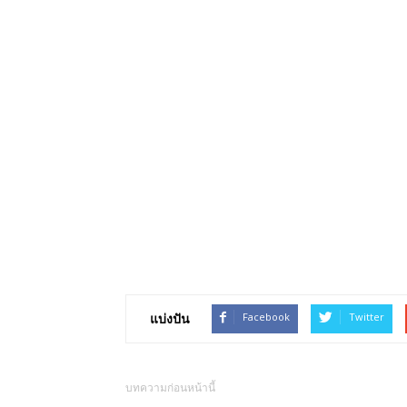
แบ่งปัน
Facebook
Twitter
บทความก่อนหน้านี้