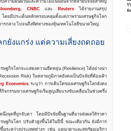
กับความผันผวนและความไม่แน่นอนจากหลายปัจจัยสำคัญ
รี
Bloomberg
,
CNBC
และ
Reuters
ได้รายงานสรุป
Ba
ตา โดยมีประเด็นหลักครอบคลุมตั้งแต่ภาพรวมเศรษฐกิจโลก
คารกลาง ไปจนถึงทิศทางของหุ้นเทคโนโลยีขนาดใหญ่
กยังแกร่ง แต่ความเสี่ยงถดถอย
้เศรษฐกิจโลกจะแสดงความยืดหยุ่น (Resilience) ได้อย่างน่า
ecession Risk) ในหลายภูมิภาคยังคงเป็นปัจจัยที่ต้องเฝ้า
rg Economics
ระบุว่า การเติบโตของเศรษฐกิจโลกยังคง
กิจกรรมทางเศรษฐกิจเริ่มสูญเสียแรงขับเคลื่อนในช่วงครึ่ง
ึ่งจุดที่ถูกจับตา โดยมีปัจจัยพื้นฐานที่อาจส่งผลให้ราคา
รษฐกิจโลก ปรับตัวสูงขึ้นได้ในปีนี้ ขณะเดียวกัน ยังมีการ
างขึ้นระหว่างประเทศต่างๆ เช่น แคนาดาและสหรัฐอเมริกา