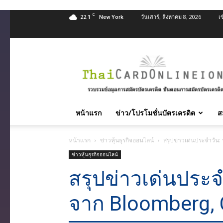
C
22.1
วันเสาร์, สิงหาคม 8, 2026
เ
New York
สมัคร
บัตร
เครดิต
บัตร
กด
เงินสด
หน้าแรก
ข่าว/โปรโมชั่นบัตรเครดิต
ส
และ
สิน
หน้าแรก
ข่าวหุ้นธุรกิจออนไลน์
สรุปข่าวเด่นประจำวัน
เชื่อ
บุคคล
ข่าวหุ้นธุรกิจออนไลน์
ทุก
สรุปข่าวเด่นประจ
ธนาคาร
อนุมัติ
จาก Bloomberg,
เร็ว
บริการ
ฟรี