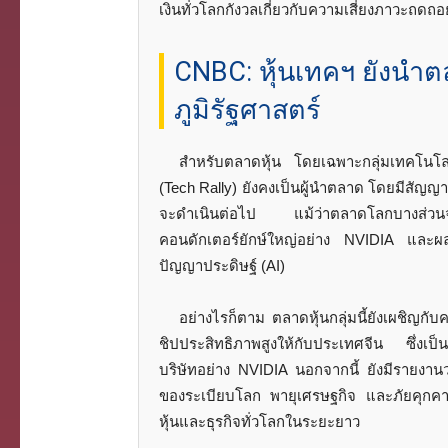
เงินทั่วโลกกังวลเกี่ยวกับความเสี่ยงภาวะถดถอ
CNBC: หุ้นเทคฯ ยังนำต
ภูมิรัฐศาสตร์
สำหรับตลาดหุ้น โดยเฉพาะกลุ่มเทคโนโ
(Tech Rally) ยังคงเป็นผู้นำตลาด โดยมีสัญญาณ
จะดำเนินต่อไป แม้ว่าตลาดโลกบางส่วนจะเร
คอนดักเตอร์ยักษ์ใหญ่อย่าง NVIDIA และ
ปัญญาประดิษฐ์ (AI)
อย่างไรก็ตาม ตลาดหุ้นกลุ่มนี้ยังเผชิญกั
ชิปประสิทธิภาพสูงให้กับประเทศจีน ซึ่งเป
บริษัทอย่าง NVIDIA นอกจากนี้ ยังมีรายงา
ของระเบียบโลก พายุเศรษฐกิจ และภัยคุกคาม
หุ้นและธุรกิจทั่วโลกในระยะยาว