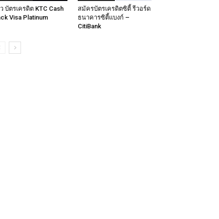
วิว บัตรเครดิต KTC Cash
สมัครบัตรเครดิตซิตี้ รีวอร์ด
ck Visa Platinum
ธนาคารซิตี้แบงก์ –
CitiBank