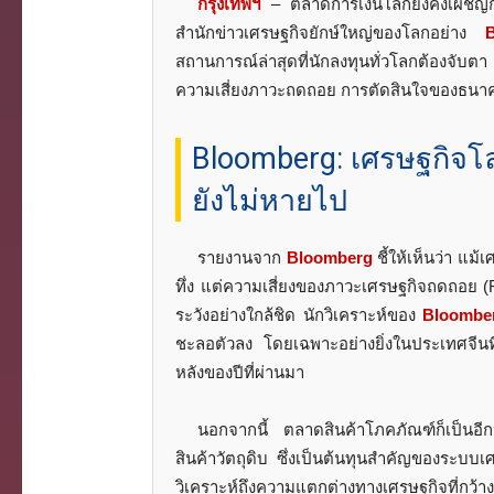
กรุงเทพฯ
– ตลาดการเงินโลกยังคงเผชิญ
สำนักข่าวเศรษฐกิจยักษ์ใหญ่ของโลกอย่าง
สถานการณ์ล่าสุดที่นักลงทุนทั่วโลกต้องจับ
ความเสี่ยงภาวะถดถอย การตัดสินใจของธนา
Bloomberg: เศรษฐกิจโล
ยังไม่หายไป
รายงานจาก
Bloomberg
ชี้ให้เห็นว่า แม
ทึ่ง แต่ความเสี่ยงของภาวะเศรษฐกิจถดถอย (R
ระวังอย่างใกล้ชิด นักวิเคราะห์ของ
Bloombe
ชะลอตัวลง โดยเฉพาะอย่างยิ่งในประเทศจีนที่
หลังของปีที่ผ่านมา
นอกจากนี้ ตลาดสินค้าโภคภัณฑ์ก็เป็นอีกหน
สินค้าวัตถุดิบ ซึ่งเป็นต้นทุนสำคัญของระบบเศ
วิเคราะห์ถึงความแตกต่างทางเศรษฐกิจที่กว้