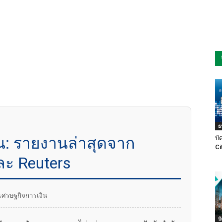
ธ
น: รายงานล่าสุดจาก
บั
Ci
ะ Reuters
วเศรษฐกิจการเงิน
บ