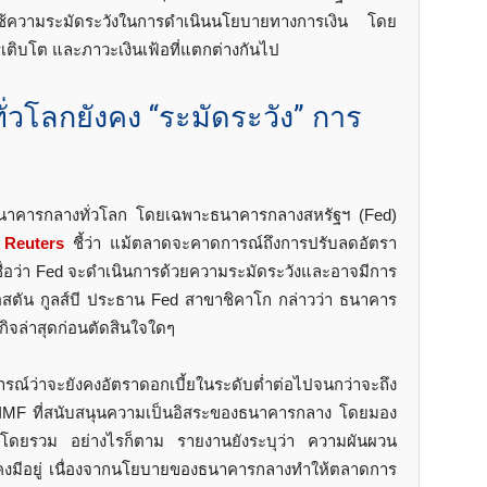
ใช้ความระมัดระวังในการดำเนินนโยบายทางการเงิน โดย
ิบโต และภาวะเงินเฟ้อที่แตกต่างกันไป
่วโลกยังคง “ระมัดระวัง” การ
ธนาคารกลางทั่วโลก โดยเฉพาะธนาคารกลางสหรัฐฯ (Fed)
ง
Reuters
ชี้ว่า แม้ตลาดจะคาดการณ์ถึงการปรับลดอัตรา
งเชื่อว่า Fed จะดำเนินการด้วยความระมัดระวังและอาจมีการ
ออสตัน กูลส์บี ประธาน Fed สาขาชิคาโก กล่าวว่า ธนาคาร
ิจล่าสุดก่อนตัดสินใจใดๆ
รณ์ว่าจะยังคงอัตราดอกเบี้ยในระดับต่ำต่อไปจนกว่าจะถึง
IMF ที่สนับสนุนความเป็นอิสระของธนาคารกลาง โดยมอง
ือนโดยรวม อย่างไรก็ตาม รายงานยังระบุว่า ความผันผวน
ังคงมีอยู่ เนื่องจากนโยบายของธนาคารกลางทำให้ตลาดการ