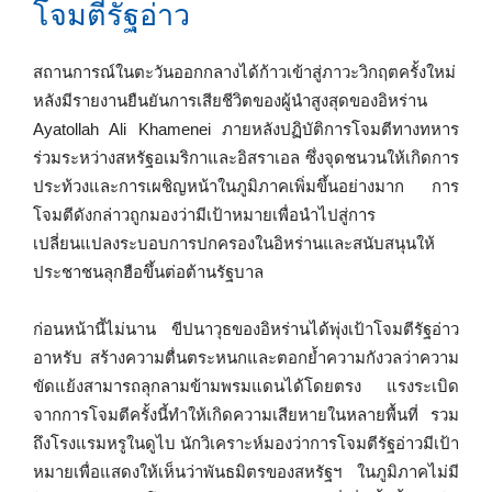
โจมตีรัฐอ่าว
สถานการณ์ในตะวันออกกลางได้ก้าวเข้าสู่ภาวะวิกฤตครั้งใหม่
หลังมีรายงานยืนยันการเสียชีวิตของผู้นำสูงสุดของอิหร่าน
Ayatollah Ali Khamenei ภายหลังปฏิบัติการโจมตีทางทหาร
ร่วมระหว่างสหรัฐอเมริกาและอิสราเอล ซึ่งจุดชนวนให้เกิดการ
ประท้วงและการเผชิญหน้าในภูมิภาคเพิ่มขึ้นอย่างมาก การ
โจมตีดังกล่าวถูกมองว่ามีเป้าหมายเพื่อนำไปสู่การ
เปลี่ยนแปลงระบอบการปกครองในอิหร่านและสนับสนุนให้
ประชาชนลุกฮือขึ้นต่อต้านรัฐบาล
ก่อนหน้านี้ไม่นาน ขีปนาวุธของอิหร่านได้พุ่งเป้าโจมตีรัฐอ่าว
อาหรับ สร้างความตื่นตระหนกและตอกย้ำความกังวลว่าความ
ขัดแย้งสามารถลุกลามข้ามพรมแดนได้โดยตรง แรงระเบิด
จากการโจมตีครั้งนี้ทำให้เกิดความเสียหายในหลายพื้นที่ รวม
ถึงโรงแรมหรูในดูไบ นักวิเคราะห์มองว่าการโจมตีรัฐอ่าวมีเป้า
หมายเพื่อแสดงให้เห็นว่าพันธมิตรของสหรัฐฯ ในภูมิภาคไม่มี