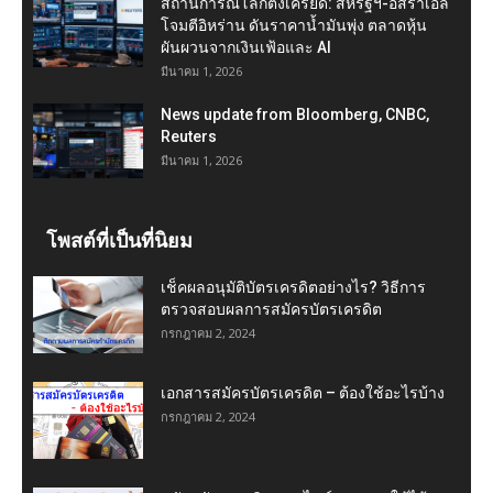
สถานการณ์โลกตึงเครียด: สหรัฐฯ-อิสราเอล
โจมตีอิหร่าน ดันราคาน้ำมันพุ่ง ตลาดหุ้น
ผันผวนจากเงินเฟ้อและ AI
มีนาคม 1, 2026
News update from Bloomberg, CNBC,
Reuters
มีนาคม 1, 2026
โพสต์ที่เป็นที่นิยม
เช็คผลอนุมัติบัตรเครดิตอย่างไร? วิธีการ
ตรวจสอบผลการสมัครบัตรเครดิต
กรกฎาคม 2, 2024
เอกสารสมัครบัตรเครดิต – ต้องใช้อะไรบ้าง
กรกฎาคม 2, 2024