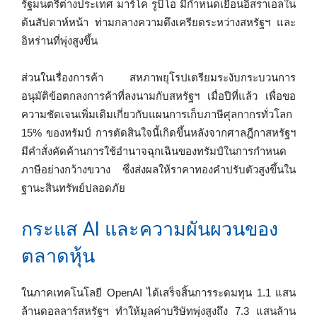
รัฐมนตรีต่างประเทศ มาร์โค รูบิโอ มีกำหนดเยือนอิสราเอลใน
ต้นสัปดาห์หน้า ท่ามกลางความตึงเครียดระหว่างสหรัฐฯ และ
อิหร่านที่พุ่งสูงขึ้น
ส่วนในเรื่องการค้า สหภาพยุโรปเตรียมระงับกระบวนการ
อนุมัติข้อตกลงการค้าที่ลงนามกับสหรัฐฯ เมื่อปีที่แล้ว เพื่อขอ
ความชัดเจนเพิ่มเติมเกี่ยวกับแผนการเก็บภาษีศุลกากรทั่วโลก
15% ของทรัมป์ การตัดสินใจนี้เกิดขึ้นหลังจากศาลฎีกาสหรัฐฯ
มีคำสั่งคัดค้านการใช้อำนาจฉุกเฉินของทรัมป์ในการกำหนด
ภาษีอย่างกว้างขวาง ซึ่งส่งผลให้ราคาทองคำปรับตัวสูงขึ้นใน
ฐานะสินทรัพย์ปลอดภัย
กระแส AI และความผันผวนของ
ตลาดหุ้น
ในภาคเทคโนโลยี OpenAI ได้เสร็จสิ้นการระดมทุน 1.1 แสน
ล้านดอลลาร์สหรัฐฯ ทำให้มูลค่าบริษัทพุ่งสูงถึง 7.3 แสนล้าน