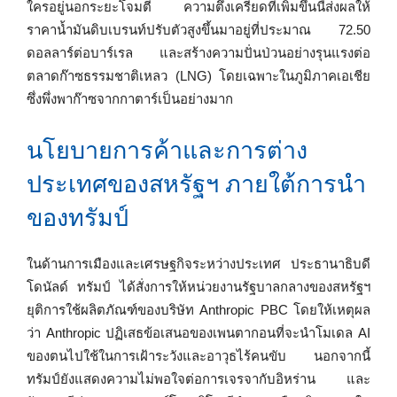
ใครอยู่นอกระยะโจมตี ความตึงเครียดที่เพิ่มขึ้นนี้ส่งผลให้
ราคาน้ำมันดิบเบรนท์ปรับตัวสูงขึ้นมาอยู่ที่ประมาณ 72.50
ดอลลาร์ต่อบาร์เรล และสร้างความปั่นป่วนอย่างรุนแรงต่อ
ตลาดก๊าซธรรมชาติเหลว (LNG) โดยเฉพาะในภูมิภาคเอเชีย
ซึ่งพึ่งพาก๊าซจากกาตาร์เป็นอย่างมาก
นโยบายการค้าและการต่าง
ประเทศของสหรัฐฯ ภายใต้การนำ
ของทรัมป์
ในด้านการเมืองและเศรษฐกิจระหว่างประเทศ ประธานาธิบดี
โดนัลด์ ทรัมป์ ได้สั่งการให้หน่วยงานรัฐบาลกลางของสหรัฐฯ
ยุติการใช้ผลิตภัณฑ์ของบริษัท Anthropic PBC โดยให้เหตุผล
ว่า Anthropic ปฏิเสธข้อเสนอของเพนตากอนที่จะนำโมเดล AI
ของตนไปใช้ในการเฝ้าระวังและอาวุธไร้คนขับ นอกจากนี้
ทรัมป์ยังแสดงความไม่พอใจต่อการเจรจากับอิหร่าน และ