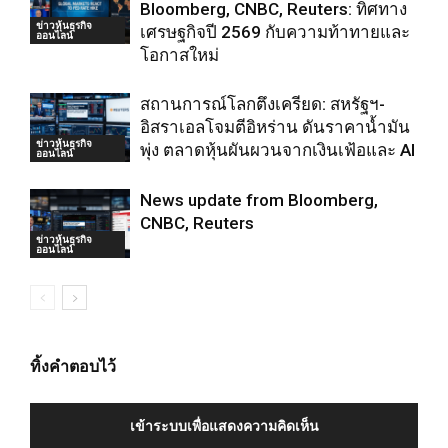
Bloomberg, CNBC, Reuters: ทิศทาง
ข่าวหุ้นธุรกิจ
เศรษฐกิจปี 2569 กับความท้าทายและ
ออนไลน์
โอกาสใหม่
สถานการณ์โลกตึงเครียด: สหรัฐฯ-
อิสราเอลโจมตีอิหร่าน ดันราคาน้ำมัน
ข่าวหุ้นธุรกิจ
พุ่ง ตลาดหุ้นผันผวนจากเงินเฟ้อและ AI
ออนไลน์
News update from Bloomberg,
CNBC, Reuters
ข่าวหุ้นธุรกิจ
ออนไลน์
ทิ้งคำตอบไว้
เข้าระบบเพื่อแสดงความคิดเห็น