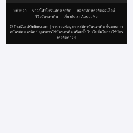
หน้าแรก
ข่าว/โปรโมชั่นบัตรเครดิต
สมัครบัตรเครดิตออนไลน์
รีวิวบัตรเครดิต
เกี่ยวกับเรา About Me
© ThaiCardOnline.com | รวบรวมข้อมูลการสมัครบัตรเครดิต ขั้นตอนการ
สมัครบัตรเครดิต ปัญหาการใช้บัตรเครดิต พร้อมทั้ง โปรโมชั่นในการใช้บัตร
เครดิตต่าง ๆ