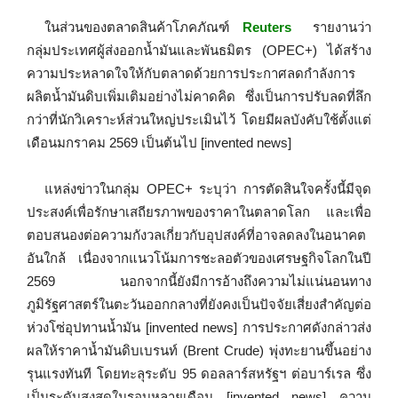
ในส่วนของตลาดสินค้าโภคภัณฑ์
Reuters
รายงานว่า
กลุ่มประเทศผู้ส่งออกน้ำมันและพันธมิตร (OPEC+) ได้สร้าง
ความประหลาดใจให้กับตลาดด้วยการประกาศลดกำลังการ
ผลิตน้ำมันดิบเพิ่มเติมอย่างไม่คาดคิด ซึ่งเป็นการปรับลดที่ลึก
กว่าที่นักวิเคราะห์ส่วนใหญ่ประเมินไว้ โดยมีผลบังคับใช้ตั้งแต่
เดือนมกราคม 2569 เป็นต้นไป [invented news]
แหล่งข่าวในกลุ่ม OPEC+ ระบุว่า การตัดสินใจครั้งนี้มีจุด
ประสงค์เพื่อรักษาเสถียรภาพของราคาในตลาดโลก และเพื่อ
ตอบสนองต่อความกังวลเกี่ยวกับอุปสงค์ที่อาจลดลงในอนาคต
อันใกล้ เนื่องจากแนวโน้มการชะลอตัวของเศรษฐกิจโลกในปี
2569 นอกจากนี้ยังมีการอ้างถึงความไม่แน่นอนทาง
ภูมิรัฐศาสตร์ในตะวันออกกลางที่ยังคงเป็นปัจจัยเสี่ยงสำคัญต่อ
ห่วงโซ่อุปทานน้ำมัน [invented news] การประกาศดังกล่าวส่ง
ผลให้ราคาน้ำมันดิบเบรนท์ (Brent Crude) พุ่งทะยานขึ้นอย่าง
รุนแรงทันที โดยทะลุระดับ 95 ดอลลาร์สหรัฐฯ ต่อบาร์เรล ซึ่ง
เป็นระดับสูงสุดในรอบหลายเดือน [invented news] ความ