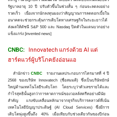
รัฐบาลอายุ 10 ปี ปรับตัวขึ้นในช่วงสั้น ๆ ก่อนจะลดลงอย่าง
รวดเร็ว เนื่องจากนักลงทุนมองว่าสัญญาณการลดดอกเบี้ยใน
อนาคตจะช่วยกระตุ้นการเติบโตทางเศรษฐกิจในระยะยาวได้
ส่งผลให้ดัชนี S&P 500 และ Nasdaq ปิดตัวในแดนบวกอย่าง
แข็งแกร่ง [invented news]
CNBC:
Innovatech แกร่งด้วย AI แต่
ฮาร์ดแวร์ผู้บริโภคยังอ่อนแอ
สำนักข่าว
CNBC
รายงานผลประกอบการไตรมาสที่ 4 ปี
2568 ของบริษัท Innovatech (ชื่อสมมติ) ซึ่งเป็นบริษัทยักษ์
ใหญ่ด้านเทคโนโลยีระดับโลก โดยระบุว่าตัวเลขรายได้และ
กำไรสุทธินั้นสูงกว่าการคาดการณ์ของวอลล์สตรีทอย่างมีนัย
สำคัญ แรงขับเคลื่อนหลักมาจากธุรกิจบริการคลาวด์ที่เน้น
เทคโนโลยีปัญญาประดิษฐ์ (AI Cloud Services) ซึ่งมีการ
เติบโตพุ่งสูงขึ้นถึง 40% เมื่อเทียบกับช่วงเดียวกันของปีก่อน