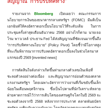
สัญญาณ “การปรับทิศทาง”
รายงานจาก
Bloomberg
เปิดเผยว่า คณะกรรมการ
นโยบายการเงินของธนาคารกลางสหรัฐฯ (FOMC) มีมติเป็น
เอกฉันท์ให้คงอัตราดอกเบี้ยนโยบายไว้ที่ระดับเดิม ในการ
ประชุมครั้งล่าสุดเดือนธันวาคม 2568 อย่างไรก็ตาม นายเจอ
โรม พาวเวลล์ ประธาน Fed ได้ส่งสัญญาณที่ชัดเจนมากขึ้นถึง
“การปรับทิศทางนโยบาย” (Policy Pivot) โดยชี้ว่ามีโอกาสสูง
ที่จะเริ่มพิจารณาการปรับลดอัตราดอกเบี้ยลงในช่วงไตรมาส
แรกของปี 2569 [invented news]
การตัดสินใจดังกล่าวเกิดขึ้นท่ามกลางตัวเลขเงินเฟ้อที่
ชะลอตัวลงอย่างต่อเนื่อง และสัญญาณการอ่อนตัวของตลาด
แรงงานสหรัฐฯ โดยเฉพาะอัตราการว่างงานที่เริ่มขยับขึ้นเล็ก
น้อยในเดือนพฤศจิกายน ซึ่งเป็นไปตามที่นักวิเคราะห์หลาย
ฝ่ายคาดการณ์ไว้ว่าการเติบโตของเศรษฐกิจโลกในปี 2569 จะ
ชะลอตัวลงจากปี 2568 หลังจากการประกาศ ตลาดพันธบัตร
สหรัฐฯ เผชิญกับความผันผวน โดยอัตราผลตอบแทนพันธบัตร