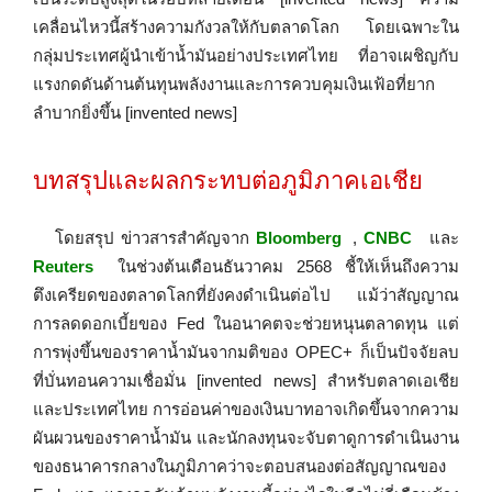
เคลื่อนไหวนี้สร้างความกังวลให้กับตลาดโลก โดยเฉพาะใน
กลุ่มประเทศผู้นำเข้าน้ำมันอย่างประเทศไทย ที่อาจเผชิญกับ
แรงกดดันด้านต้นทุนพลังงานและการควบคุมเงินเฟ้อที่ยาก
ลำบากยิ่งขึ้น [invented news]
บทสรุปและผลกระทบต่อภูมิภาคเอเชีย
โดยสรุป ข่าวสารสำคัญจาก
Bloomberg
,
CNBC
และ
Reuters
ในช่วงต้นเดือนธันวาคม 2568 ชี้ให้เห็นถึงความ
ตึงเครียดของตลาดโลกที่ยังคงดำเนินต่อไป แม้ว่าสัญญาณ
การลดดอกเบี้ยของ Fed ในอนาคตจะช่วยหนุนตลาดทุน แต่
การพุ่งขึ้นของราคาน้ำมันจากมติของ OPEC+ ก็เป็นปัจจัยลบ
ที่บั่นทอนความเชื่อมั่น [invented news] สำหรับตลาดเอเชีย
และประเทศไทย การอ่อนค่าของเงินบาทอาจเกิดขึ้นจากความ
ผันผวนของราคาน้ำมัน และนักลงทุนจะจับตาดูการดำเนินงาน
ของธนาคารกลางในภูมิภาคว่าจะตอบสนองต่อสัญญาณของ