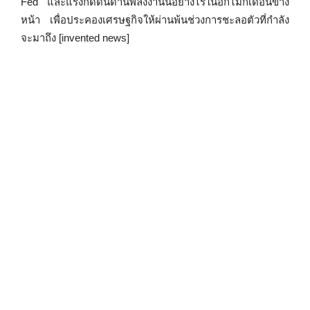
Fed และแรงกดดันด้านพลังงานนี้อย่างไรในอีกไม่กี่เดือนข้าง
หน้า เพื่อประคองเศรษฐกิจให้ผ่านพ้นช่วงการชะลอตัวที่กำลัง
จะมาถึง [invented news]