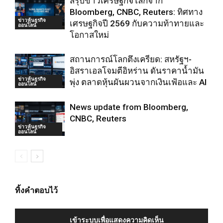
สรุปข่าวเศรษฐกิจโลกจาก
Bloomberg, CNBC, Reuters: ทิศทาง
ข่าวหุ้นธุรกิจ
เศรษฐกิจปี 2569 กับความท้าทายและ
ออนไลน์
โอกาสใหม่
สถานการณ์โลกตึงเครียด: สหรัฐฯ-
อิสราเอลโจมตีอิหร่าน ดันราคาน้ำมัน
ข่าวหุ้นธุรกิจ
พุ่ง ตลาดหุ้นผันผวนจากเงินเฟ้อและ AI
ออนไลน์
News update from Bloomberg,
CNBC, Reuters
ข่าวหุ้นธุรกิจ
ออนไลน์
ทิ้งคำตอบไว้
เข้าระบบเพื่อแสดงความคิดเห็น