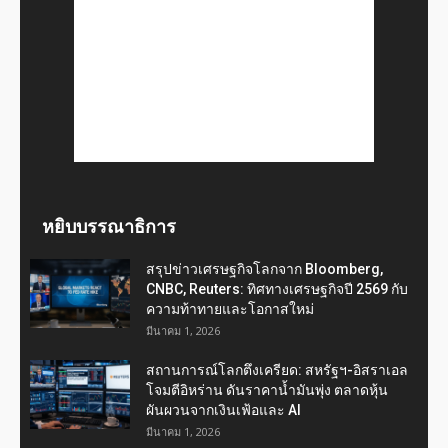
หยิบบรรณาธิการ
สรุปข่าวเศรษฐกิจโลกจาก Bloomberg,
CNBC, Reuters: ทิศทางเศรษฐกิจปี 2569 กับ
ความท้าทายและโอกาสใหม่
มีนาคม 1, 2026
สถานการณ์โลกตึงเครียด: สหรัฐฯ-อิสราเอล
โจมตีอิหร่าน ดันราคาน้ำมันพุ่ง ตลาดหุ้น
ผันผวนจากเงินเฟ้อและ AI
มีนาคม 1, 2026