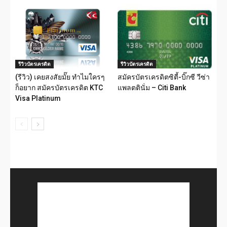
รีวิวบัตรเครดิต
รีวิวบัตรเครดิต
(รีวิว) เคยสงสัยมั๊ย ทำไมใครๆ
สมัครบัตรเครดิตซิตี้-บิ๊กซี วีซ่า
ก็อยาก สมัครบัตรเครดิต KTC
แพลตตินั่ม – Citi Bank
Visa Platinum