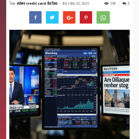
โดย
สมัคร credit card มือใหม่
-
ธันวาคม 23, 2025
139
0