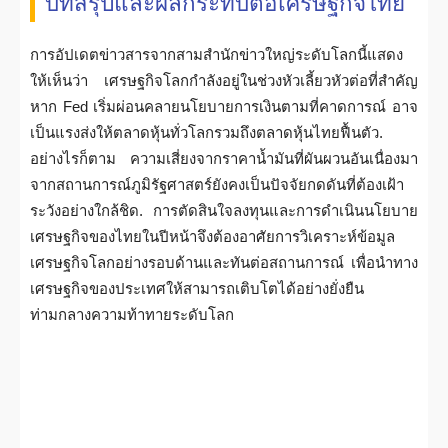
บทสรุปและผลกระทบต่อเศรษฐกิจไทย
การอัปเดตข่าวสารจากสามสำนักข่าวใหญ่ระดับโลกนี้แสดง
ให้เห็นว่า เศรษฐกิจโลกกำลังอยู่ในช่วงหัวเลี้ยวหัวต่อที่สำคัญ
หาก Fed เริ่มผ่อนคลายนโยบายการเงินตามที่คาดการณ์ อาจ
เป็นแรงส่งให้ตลาดหุ้นทั่วโลกรวมถึงตลาดหุ้นไทยฟื้นตัว.
อย่างไรก็ตาม ความเสี่ยงจากราคาน้ำมันที่ผันผวนอันเนื่องมา
จากสถานการณ์ภูมิรัฐศาสตร์ยังคงเป็นปัจจัยกดดันที่ต้องเฝ้า
ระวังอย่างใกล้ชิด. การตัดสินใจลงทุนและการดำเนินนโยบาย
เศรษฐกิจของไทยในปีหน้าจึงต้องอาศัยการวิเคราะห์ข้อมูล
เศรษฐกิจโลกอย่างรอบด้านและทันต่อสถานการณ์ เพื่อนำทาง
เศรษฐกิจของประเทศให้สามารถเติบโตได้อย่างยั่งยืน
ท่ามกลางความท้าทายระดับโลก