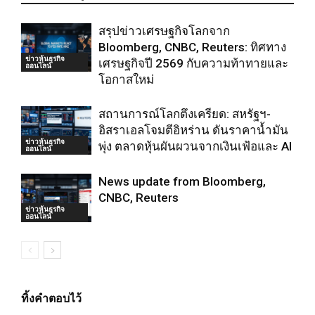
สรุปข่าวเศรษฐกิจโลกจาก
Bloomberg, CNBC, Reuters: ทิศทาง
ข่าวหุ้นธุรกิจ
เศรษฐกิจปี 2569 กับความท้าทายและ
ออนไลน์
โอกาสใหม่
สถานการณ์โลกตึงเครียด: สหรัฐฯ-
อิสราเอลโจมตีอิหร่าน ดันราคาน้ำมัน
ข่าวหุ้นธุรกิจ
พุ่ง ตลาดหุ้นผันผวนจากเงินเฟ้อและ AI
ออนไลน์
News update from Bloomberg,
CNBC, Reuters
ข่าวหุ้นธุรกิจ
ออนไลน์
ทิ้งคำตอบไว้