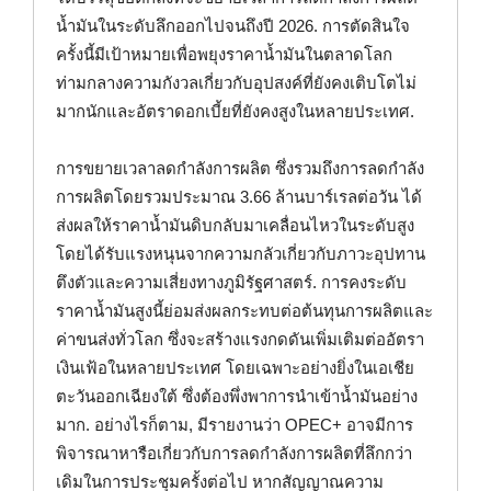
น้ำมันในระดับลึกออกไปจนถึงปี 2026. การตัดสินใจ
ครั้งนี้มีเป้าหมายเพื่อพยุงราคาน้ำมันในตลาดโลก
ท่ามกลางความกังวลเกี่ยวกับอุปสงค์ที่ยังคงเติบโตไม่
มากนักและอัตราดอกเบี้ยที่ยังคงสูงในหลายประเทศ.
การขยายเวลาลดกำลังการผลิต ซึ่งรวมถึงการลดกำลัง
การผลิตโดยรวมประมาณ 3.66 ล้านบาร์เรลต่อวัน ได้
ส่งผลให้ราคาน้ำมันดิบกลับมาเคลื่อนไหวในระดับสูง
โดยได้รับแรงหนุนจากความกลัวเกี่ยวกับภาวะอุปทาน
ตึงตัวและความเสี่ยงทางภูมิรัฐศาสตร์. การคงระดับ
ราคาน้ำมันสูงนี้ย่อมส่งผลกระทบต่อต้นทุนการผลิตและ
ค่าขนส่งทั่วโลก ซึ่งจะสร้างแรงกดดันเพิ่มเติมต่ออัตรา
เงินเฟ้อในหลายประเทศ โดยเฉพาะอย่างยิ่งในเอเชีย
ตะวันออกเฉียงใต้ ซึ่งต้องพึ่งพาการนำเข้าน้ำมันอย่าง
มาก. อย่างไรก็ตาม, มีรายงานว่า OPEC+ อาจมีการ
พิจารณาหารือเกี่ยวกับการลดกำลังการผลิตที่ลึกกว่า
เดิมในการประชุมครั้งต่อไป หากสัญญาณความ